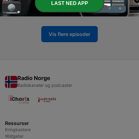
LAST NED APP
-
30
30: Sosiale antenner
05 feb. 2020
Vis flere episoder
Radio Norge
Radiokanaler og podcaster
Ressurser
Kringkastere
Widgeter