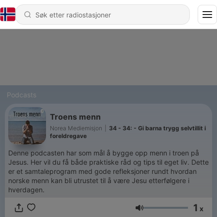
Podcasts
Troens menn
Norea Mediemisjon
|
34 - 34: - Gi barna trygg selvtillit i
foreldregave
Denne podcasten har som mål å bygge opp menn i troen på
Jesus. Her vil du få både praktiske råd og tips til eget liv. Dette
er et samtaleprogram med gode refleksjoner rundt hvordan
norske menn kan bli utrustet til å være Jesu etterfølgere i
hverdagen.
1
x
Volum