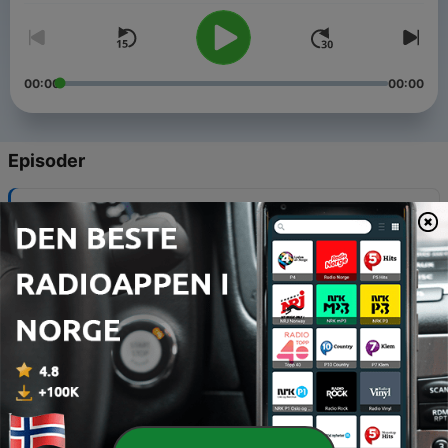
00:00
00:00
Episoder
-
34
34: - Gi barna trygg selvtillit i foreldregave
06 jan. 2022
-
33
33: - Gi barna sunn identitet i foreldregave
06 jan. 2022
-
32
32: Kjærlighet og respekt i ekteskapet
06 jan. 2022
-
31
31: Forpliktelse og kommunikasjon i ekteskapet
06 jan. 2022