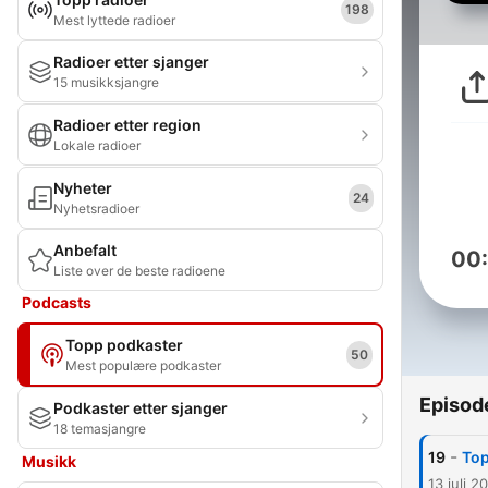
198
Mest lyttede radioer
Radioer etter sjanger
15 musikksjangre
Radioer etter region
Lokale radioer
Nyheter
24
Nyhetsradioer
Anbefalt
00
Liste over de beste radioene
Podcasts
Topp podkaster
50
Mest populære podkaster
Episod
Podkaster etter sjanger
18 temasjangre
-
19
Top
Musikk
13 juli 2