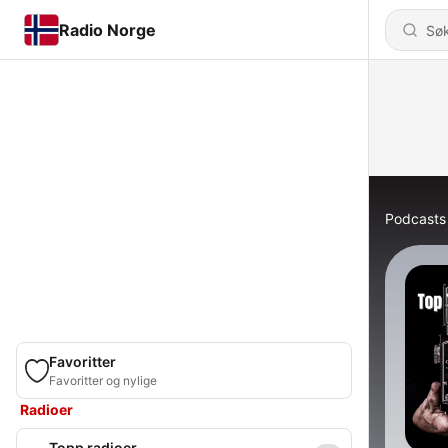
Radio Norge
Podcasts
Favoritter
Favoritter og nylige
Radioer
Topp radioer