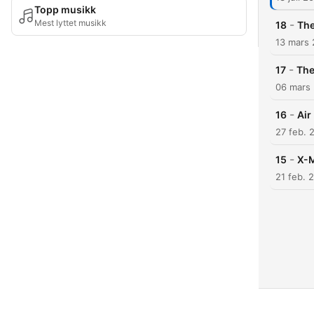
Topp musikk
Mest lyttet musikk
-
18
The
13 mars
-
17
The
06 mars
-
16
Air
27 feb. 
-
15
X-M
21 feb. 