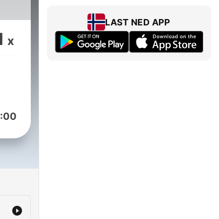
LAST NED APP
1
x
:00