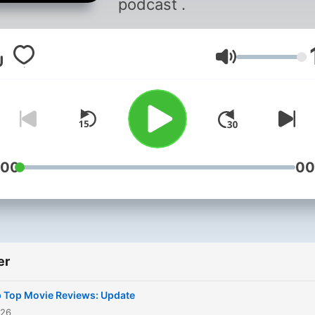
podcast .
Volum
:00
00
er
 Top Movie Reviews: Update
026