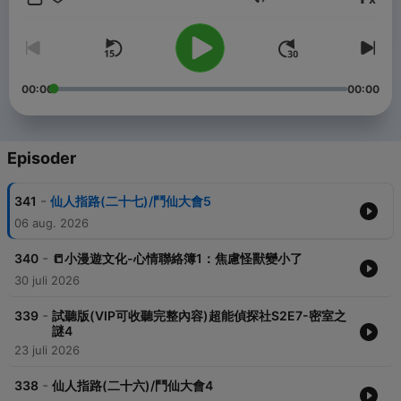
Volum
———— 會員收聽————
▸▸ Android / Spotify 請至【聽說有故事VIP】收聽
https://ddmm-vip.firstory.io/
▸▸ iPhone 用戶請至【超能偵探社季列】收聽
00:00
00:00
https://apple.co/47NdGak
———— 創始優惠（2026/5/31 前）————
月費 $99｜年費 $999（買 10 送 2）
Episoder
正式定價：月費 $149｜年費 $1,490
越早加入省越多！
▸▸ iPhone 用戶：https://apple.co/47NdGak
-
341
仙人指路(二十七)/鬥仙大會5
06 aug. 2026
▸▸ Android / Spotify：https://ddmm-vip.firstory.io/join
-
《聽說有故事》
340
📒小漫遊文化-心情聯絡簿1：焦慮怪獸變小了
★獲選年度最佳大眾票選獎
30 juli 2026
★入選年度最佳聲音節目獎(2025)
★連續四年獲頒「兒少優質節目獎」推薦(2022-2025)
-
339
試聽版(VIP可收聽完整內容)超能偵探社S2E7-密室之
★獲選新航文學獎(2025)
謎4
★入選KKBOX百大熱門Podcast
23 juli 2026
★新書《我的弟弟叫哪吒系列》熱賣中
★舉辦超過千場親子故事派對、書展活動、企業活動
-
338
仙人指路(二十六)/鬥仙大會4