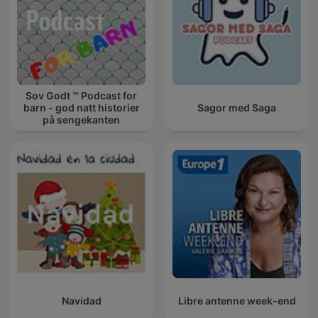
Sov Godt ™ Podcast for
barn - god natt historier
Sagor med Saga
på sengekanten
Navidad
Libre antenne week-end