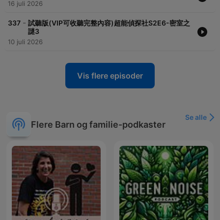
16 juli 2026
任何想對叮噹媽咪說的話 可以到粉絲團留言唷~
Facebook粉專 : 叮噹媽咪的故事花園
-
https://www.facebook.com/dingdangmm
337
試聽版(VIP可收聽完整內容)超能偵探社S2E6-密室之
謎3
聽說有故事官網
10 juli 2026
https://kids-podcast.com.tw/
各種合作請來信
chbigeyes@gmail.com
Vis flere episoder
Powered by
Firstory Hosting
Se alle
Flere Barn og familie-podkaster