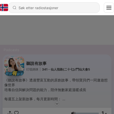
Podcasts
聽說有故事
叮噹媽咪
|
341 - 仙人指路(二十七)/鬥仙大會5
《聽說有故事》透過豐富互動的原創故事，帶領寶貝們一同遨遊想
像世界
培養自信與解決問題的能力，陪伴無數家庭溫暖成長
每週五上架新故事，每月更新時間：
三則免費故事｜第1、3、4或5週
兩則會員限定故事｜第2、4週
1
x