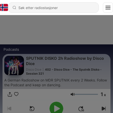
Podcasts
SPUTNIK DISKO 2h Radioshow by Disco
Dice
Disco Dice
|
402 - Disco Dice - The Sputnik Disko -
Session 321
A German Radioshow on MDR SPUTNIK every 2 Weeks. Follow
the Podcast and keep on dancing.
1
x
Volum