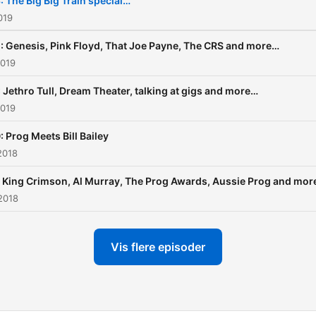
: The Big Big Train special…
019
: Genesis, Pink Floyd, That Joe Payne, The CRS and more…
2019
: Jethro Tull, Dream Theater, talking at gigs and more…
2019
: Prog Meets Bill Bailey
2018
 King Crimson, Al Murray, The Prog Awards, Aussie Prog and mo
2018
Vis flere episoder