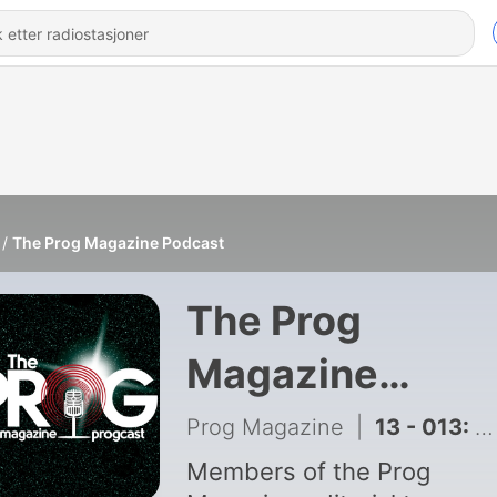
The Prog Magazine Podcast
The Prog
Magazine
Podcast
Prog Magazine
|
13 - 013: The Big Big Train special…
Members of the Prog