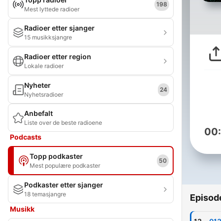
198
Mest lyttede radioer
Radioer etter sjanger
15 musikksjangre
Radioer etter region
Lokale radioer
Nyheter
24
Nyhetsradioer
Anbefalt
Liste over de beste radioene
00
Podcasts
Topp podkaster
50
Mest populære podkaster
Podkaster etter sjanger
18 temasjangre
Episod
Musikk