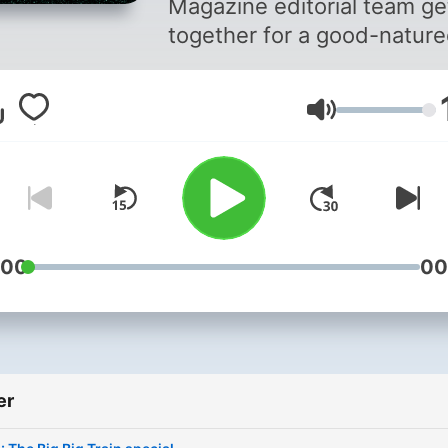
Magazine editorial team ge
together for a good-natur
discussion of all matters
progressive rock, answer
Volum
readers' questions and cha
with luminaries from the p
world...
:00
00
er