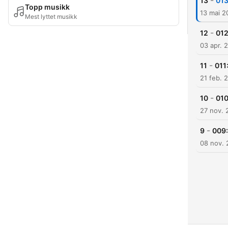
-
13
013
Topp musikk
13 mai 2
Mest lyttet musikk
-
12
012
03 apr. 
-
11
011
21 feb. 
-
10
010
27 nov. 
-
9
009:
08 nov. 