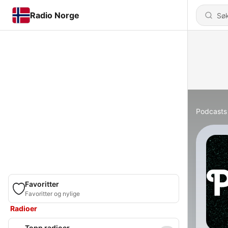
Radio Norge
Podcasts
Favoritter
Favoritter og nylige
Radioer
Topp radioer