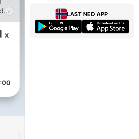
t
ed
LAST NED APP
1
x
t
rog
:00