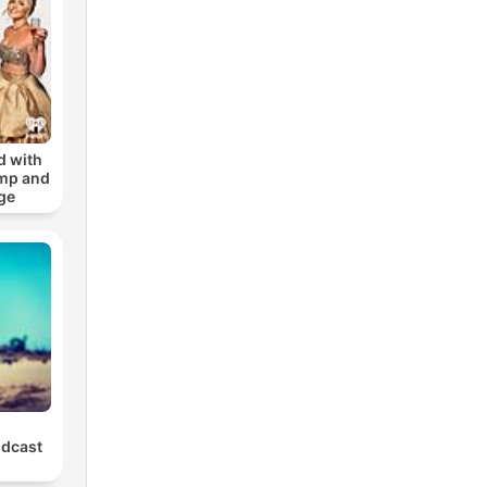
ัญ
d with
amp and
ge
odcast