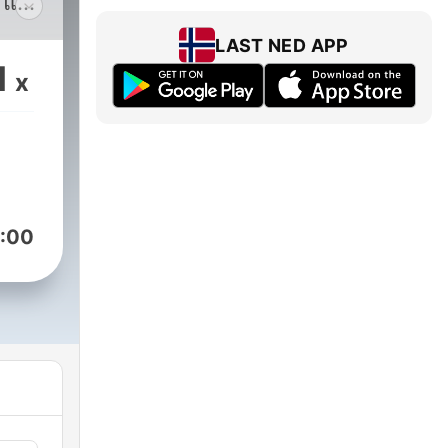
ธ และ
LAST NED APP
1
x
:00