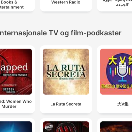
Books &
Western Radio
الجمعة"
tertainment
Internasjonale TV og film-podkaster
ed: Women Who
La Ruta Secreta
大V集
Murder