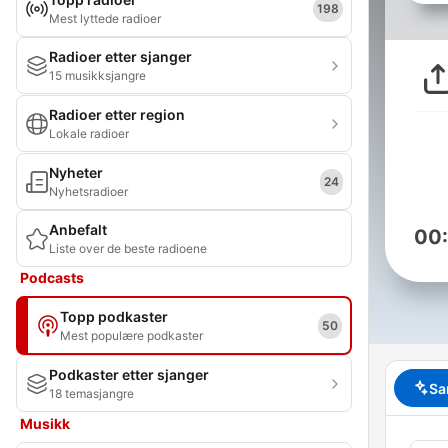
198
Mest lyttede radioer
Radioer etter sjanger
15 musikksjangre
Radioer etter region
Lokale radioer
Nyheter
24
Nyhetsradioer
Anbefalt
00
Liste over de beste radioene
Podcasts
Topp podkaster
50
Mest populære podkaster
Podkaster etter sjanger
Sa
18 temasjangre
Musikk