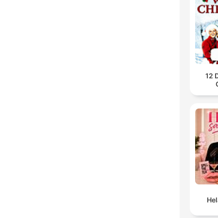
12 
He