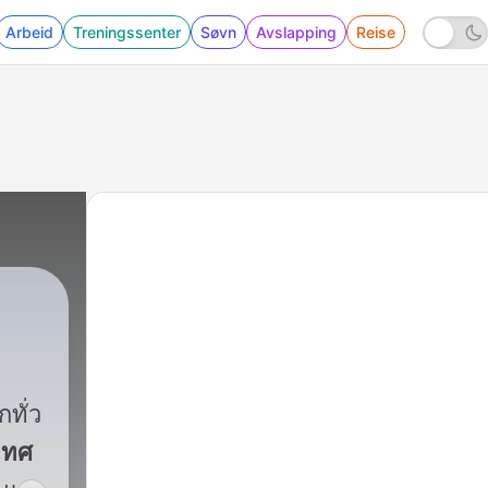
Arbeid
Treningssenter
Søvn
Avslapping
Reise
ทั่ว
เทศ