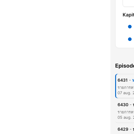
Kapit
Episod
-
6431
K
07 aug. 
Høyd
-
6430
05 aug.
-
6429