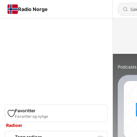
Radio Norge
Podcasts
Favoritter
Favoritter og nylige
Radioer
Topp radioer