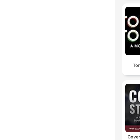
To
Cover