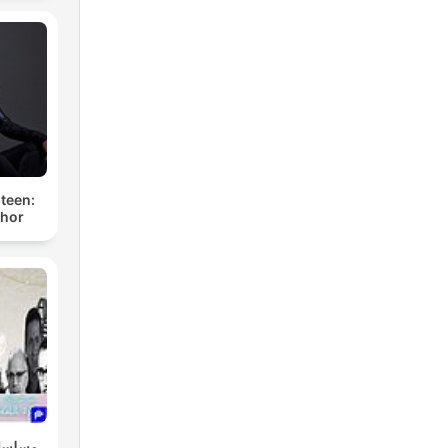
teen:
thor
مسلسلا