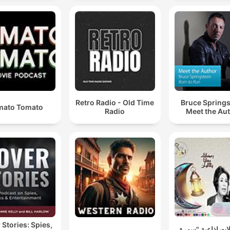
Retro Radio - Old Time
Bruce Springs
mato Tomato
Radio
Meet the Au
 Stories: Spies,
ت إذاعية "سهرة