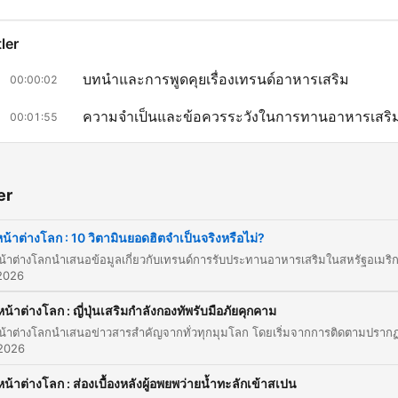
ler
บทนำและการพูดคุยเรื่องเทรนด์อาหารเสริม
00:00:02
ความจำเป็นและข้อควรระวังในการทานอาหารเสริ
00:01:55
เจาะลึก 10 อาหารเสริมยอดนิยมและแหล่งอาหาร
00:01:55
ธรรมชาติ
er
แคมเปญคืนศักดิ์ศรีให้แรงงานข้ามชาติในเกาหลีใต้
00:20:29
หน้าต่างโลก : 10 วิตามินยอดฮิตจำเป็นจริงหรือไม่?
บทสรุปและช่องทางการติดตาม
00:25:07
likk på et kapittel for å gå direkte til det øyeblikket
2026
epunkter
หน้าต่างโลก : ญี่ปุ่นเสริมกำลังกองทัพรับมือภัยคุกคาม
หลายๆอย่างไม่จำเป็นหรือบางทีอาจจะมีความเสี่ยงด้วยส้ำ
 2026
เพราะว่าในผลิตภัณฑ์อาหารเสริมแบบเม็ด แบบอะไรเนี่ย มั
หน้าต่างโลก : ส่องเบื้องหลังผู้อพยพว่ายน้ำทะลักเข้าสเปน
อาจจะมีสิ่งปนเปื้อนอยู่หรืออาจจะไปทำปฏิกิริยากับยาที่คุณร