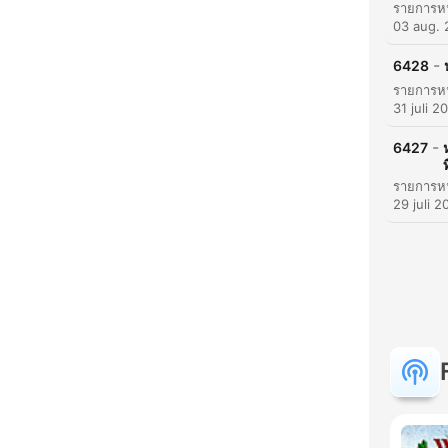
03 aug.
-
6428
31 juli 2
-
6427
ท
29 juli 2