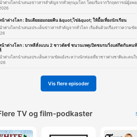
ประทานอยู่
 2026
00:01:55 · ผู้ดำเนินรายการเตือนถึงอันตรายจากการทานอาหารเสริม
หน้าต่างโลก : อินเดียยอมถอยคืน &quot;ไข่&quot; ให้มื้อเที่ยงนักเรียน
มากเกินความจำเป็นหรืออาจส่งผลเสียต่อร่างกาย
รายการหน้าต่างโลกนำเสนอประเด็นข่าวสารสำคัญจากทั่วโล
026
ถ้าเกิดเรากินอาหารให้ครบ 5 หมู่ กินผักผลไม้ จำพวกธัญพื
ถั่วต่าง ๆ จำพวกนม แล้วก็โปรตีนที่ดีต่อสุขภาพเนี่ย แค่นี้ก็
หน้าต่างโลก : บาหลีสั่งแบน 2 ชาวดัตช์ ชนวนเหตุเปิดชมรมวิ่งแต่กีดกันคนท
ี่
แล้ว
00:01:55 · คำแนะนำในการได้รับสารอาหารที่เพียงพอผ่านการรับ
026
ประทานอาหารหลักแทนการพึ่งพาอาหารเสริม
Vis flere episoder
อยากให้หัวหน้างานเรียกแรงงานเหล่านี้ด้วยชื่อของพวกเขา
เพราะทุกคนก็มีชื่อ เหมือนเป็นการตระหนักถึงความเป็นมนุษ
มากขึ้น
00:20:29 · อธิบายถึงเป้าหมายหลักของแคมเปญในเกาหลีใต้ที่ต้องก
Flere TV og film-podkaster
สร้างความเคารพต่อแรงงานข้ามชาติ
การเรียกชื่อใครสักคนด้วยชื่ออันนี้คือเป็นอะไรที่เป็นพื้นฐาน