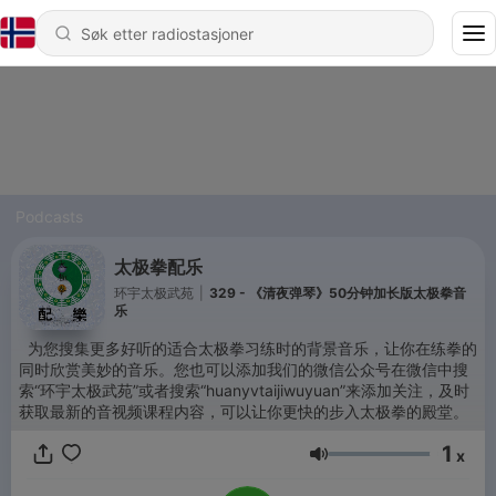
Podcasts
太极拳配乐
环宇太极武苑
|
329 - 《清夜弹琴》50分钟加长版太极拳音
乐
为您搜集更多好听的适合太极拳习练时的背景音乐，让你在练拳的
同时欣赏美妙的音乐。您也可以添加我们的微信公众号在微信中搜
索“环宇太极武苑”或者搜索“huanyvtaijiwuyuan”来添加关注，及时
获取最新的音视频课程内容，可以让你更快的步入太极拳的殿堂。
1
x
Volum