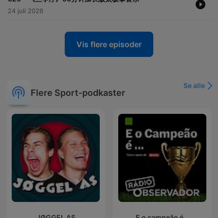
24 juli 2026
Vis flere episoder
Se alle
Flere Sport-podkaster
JØGGEL AS
E o campeão é...