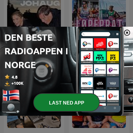
Gukild & Johaug
Løpeprat
LAST NED APP