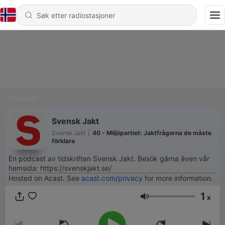
Podcasts
Svensk Jakt
Svensk Jakt
|
40 - Miljöpartiet: Jaktfrågorna de måste
förklara
En podcast av tidskriften Svensk Jakt. Besök gärna även vår
hemsida: https://svenskjakt.se/
Hosted on Acast. See
acast.com/privacy
for more information.
1
x
Volum