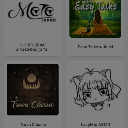
ã‚‚ã¨ã˜ã‚ƒã±ã‚“
Easy Talks with Izi
ã½ã£ã©ãã‚ƒã™ã¨
Trova Classic
LazyMiu ASMR