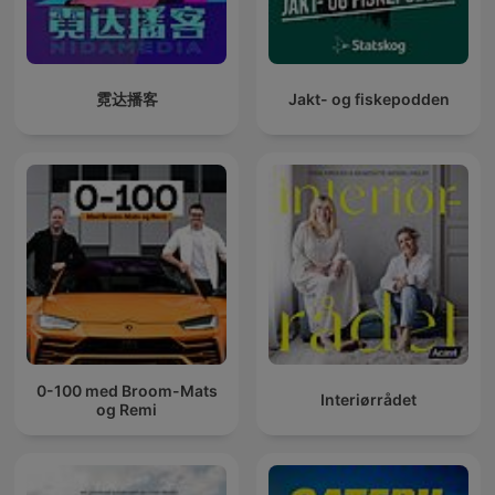
霓达播客
Jakt- og fiskepodden
0-100 med Broom-Mats
Interiørrådet
og Remi