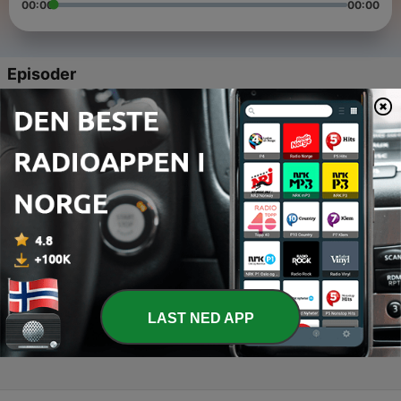
00:00
00:00
Episoder
-
4
Hvordan velge riktig utdanning? Eventuelt: Usikker
på hva du skal studere? Her får du gode tips
13 jan. 2023
-
3
Studentøkonomi – strekker penga til?
07 des. 2022
-
2
Sånn forbereder vi oss til eksamen
23 nov. 2022
-
1
Hvordan er det å være student i Stavanger?
LAST NED APP
10 nov. 2022