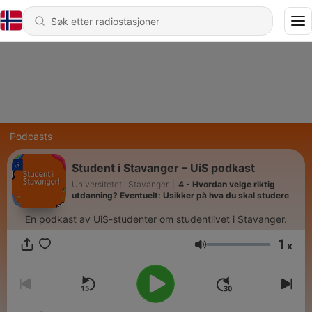
Podcasts
Student i Stavanger – UiS podkast
Universitetet i Stavanger
|
4 - Hvordan velge riktig
utdanning? Eventuelt: Usikker på hva du skal studere?
Her får du gode tips
En podkast av
UiS
-studenter om studentlivet i Stavanger.
1
x
Volum