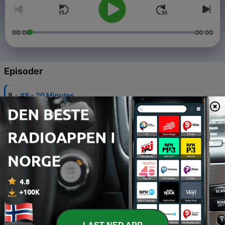
00:00
00:00
Episoder
-
8
#8 - 20 Minutes
27 mars 2020
-
7
#7 - LinaKaro
20 mars 2020
-
6
#6 - Niko
13 mars 2020
-
5
#5 - Michal Horák
06 mars 2020
-
4
#4 - We Are The Hills