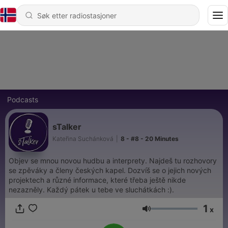
Podcasts
sTalker
Kateřina Suchánková
|
8 - #8 - 20 Minutes
Objev se mnou novou hudbu a interprety. Najdeš tu rozhovory
se zpěváky a členy českých kapel. Dozvíš se o jejich nových
projektech a různé informace, které třeba ještě nikde
nezazněly. Každý pátek u tebe ve sluchátkách :).
1
x
Volum