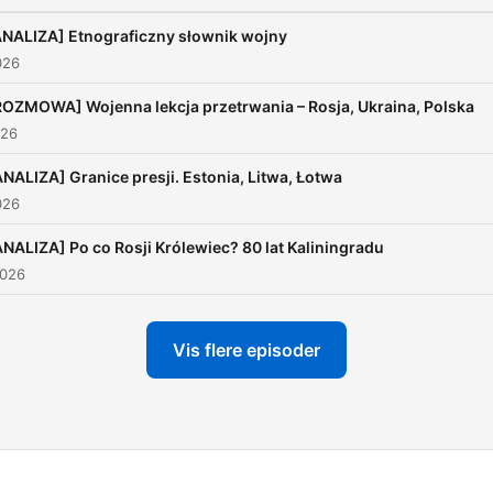
Mail:
[sprawy.wschodu@gmail.c
ANALIZA] Etnograficzny słownik wojny
026
ROZMOWA] Wojenna lekcja przetrwania – Rosja, Ukraina, Polska
026
ANALIZA] Granice presji. Estonia, Litwa, Łotwa
026
ANALIZA] Po co Rosji Królewiec? 80 lat Kaliningradu
2026
Vis flere episoder