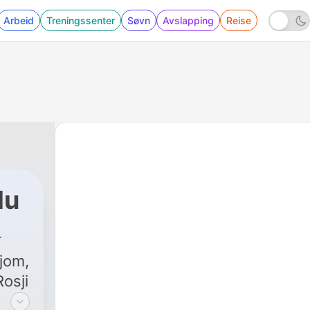
Arbeid
Treningssenter
Søvn
Avslapping
Reise
du
jom,
osji