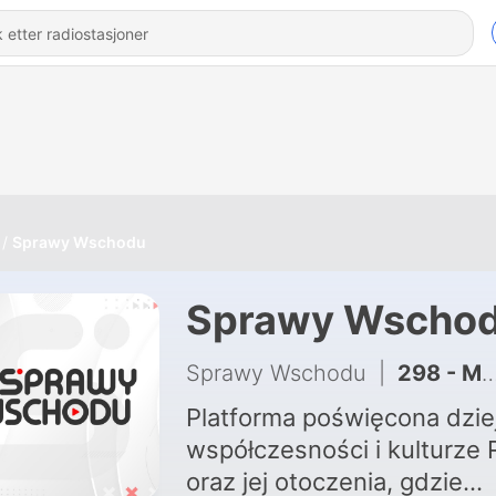
Sprawy Wschodu
Sprawy Wscho
Sprawy Wschodu
|
298 - Między informacją a zrozumieniem. Od września nowa formuła Spraw Wschodu
Platforma poświęcona dzie
współczesności i kulturze R
oraz jej otoczenia, gdzie