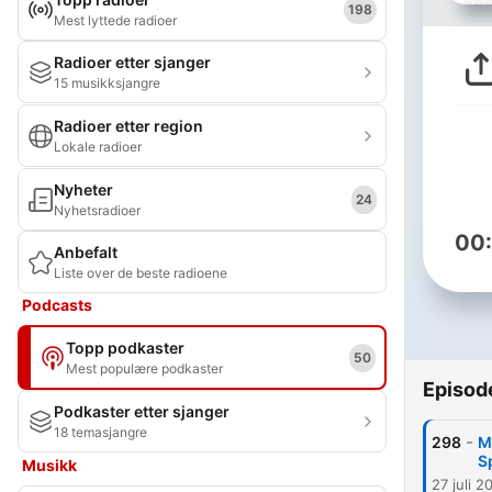
198
Mest lyttede radioer
Radioer etter sjanger
15 musikksjangre
Radioer etter region
Lokale radioer
Nyheter
24
Nyhetsradioer
00
Anbefalt
Liste over de beste radioene
Podcasts
Topp podkaster
50
Mest populære podkaster
Episod
Podkaster etter sjanger
18 temasjangre
-
298
M
S
Musikk
27 juli 2