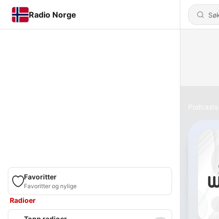
Radio Norge
Podcasts
Favoritter
Favoritter og nylige
Radioer
Topp radioer