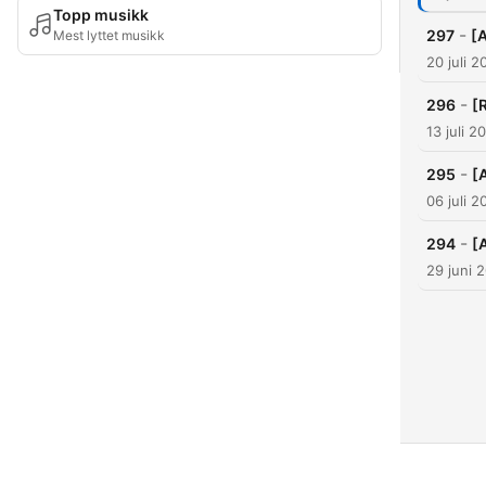
Topp musikk
-
297
[
Mest lyttet musikk
20 juli 2
-
296
[
13 juli 2
-
295
[
06 juli 2
-
294
[
29 juni 