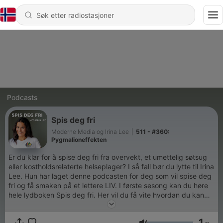
Podcasts
Spis deg fri
Moderne Media og Irina Lee
|
511 - #360:
Pygmalioneffekten
Er du klar for å spise deg fri fra overvekt, et umettelig søtsug
eller kostholdsrelaterte helseplager? I så fall bør du lytte til Irina
Lee. Hun har laget denne podcasten for deg som vil spise deg
fri og få smaken på et lettere LIV. I første sesong kan du høre
hele lydboken Spis deg fri. Her vil du få vite hvordan du kan
oppnå varig vektnedgang, mer energi og stabilt humør. Bokens
forfatter, Susan Peirce Thompson, er doktor i psykologi.
1