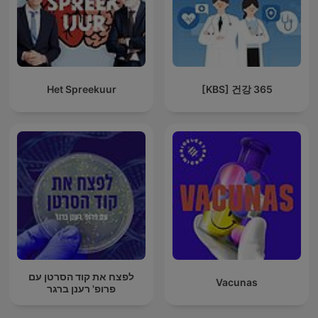
Het Spreekuur
[KBS] 건강 365
לפצח את קוד הסרטן עם
Vacunas
פרופ' רענן ברגר