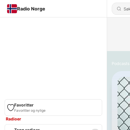
Radio Norge
Podcasts
Favoritter
Favoritter og nylige
Radioer
Topp radioer