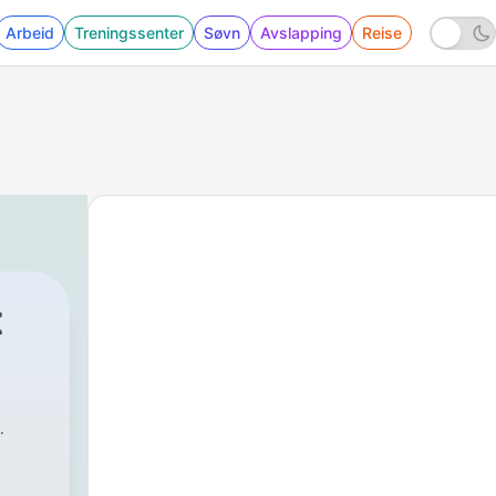
Arbeid
Treningssenter
Søvn
Avslapping
Reise
t