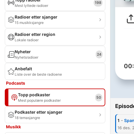
198
Mest lyttede radioer
Radioer etter sjanger
15 musikksjangre
Radioer etter region
Lokale radioer
Nyheter
24
Nyhetsradioer
00
Anbefalt
Liste over de beste radioene
Podcasts
Topp podkaster
50
Mest populære podkaster
Episod
Podkaster etter sjanger
18 temasjangre
-
1
Span
Musikk
16 des. 