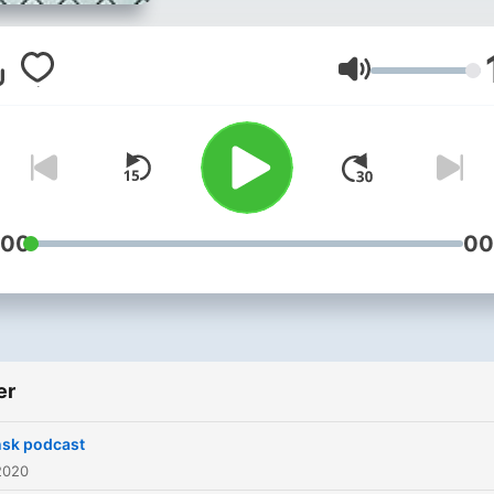
Volum
:00
00
er
sk podcast
2020