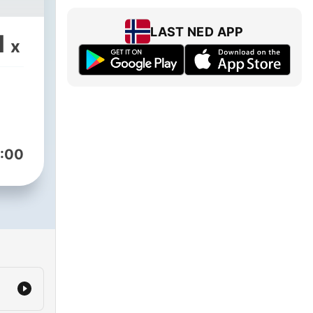
LAST NED APP
1
x
:00