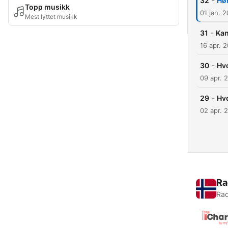
-
32
Hør
Topp musikk
01 jan. 
Mest lyttet musikk
-
31
Kan
16 apr. 
-
30
Hvo
09 apr. 
-
29
Hvo
02 apr. 
Ra
Rad