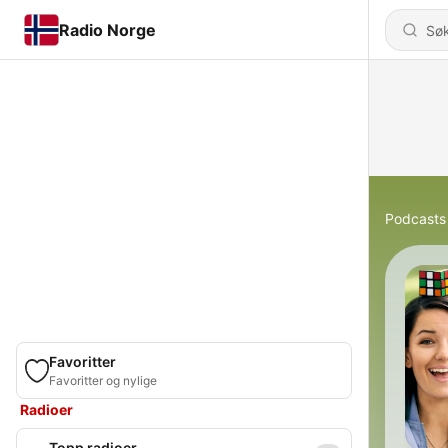
Radio Norge
Podcasts
Favoritter
Favoritter og nylige
Radioer
Topp radioer