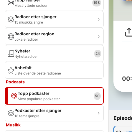
198
Mest lyttede radioer
Radioer etter sjanger
15 musikksjangre
Radioer etter region
Lokale radioer
Nyheter
24
Nyhetsradioer
Anbefalt
Liste over de beste radioene
00
Podcasts
Topp podkaster
50
Mest populære podkaster
Podkaster etter sjanger
18 temasjangre
Episod
Musikk