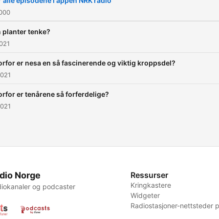
 alle episodene i appen NRK radio
2000
 planter tenke?
2021
rfor er nesa en så fascinerende og viktig kroppsdel?
2021
rfor er tenårene så forferdelige?
2021
dio Norge
Ressurser
Kringkastere
iokanaler og podcaster
Widgeter
Radiostasjoner-nettsteder p