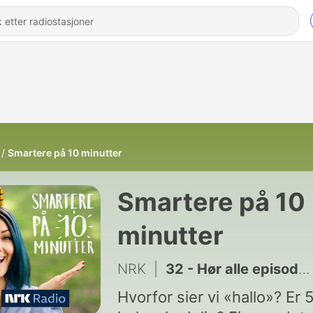
Smartere på 10 minutter
Smartere på 10
minutter
NRK
|
32 - Hør alle episodene i appen NRK radio
Hvorfor sier vi «hallo»? Er 