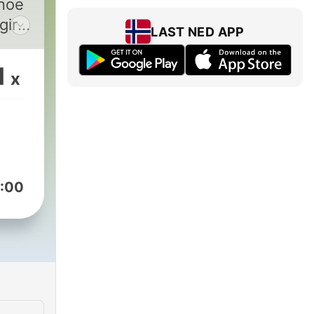
 noe
gir
LAST NED APP
s –
1
x
dio
:00