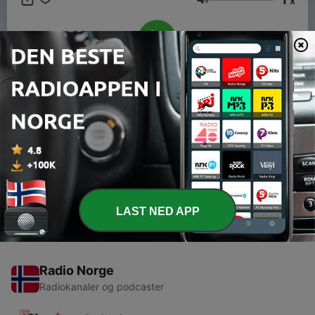
x
Volum
00:00
00:00
Episoder
-
1
Saxo en Noche de Romance
08 juni 2021
LAST NED APP
Radio Norge
Radiokanaler og podcaster