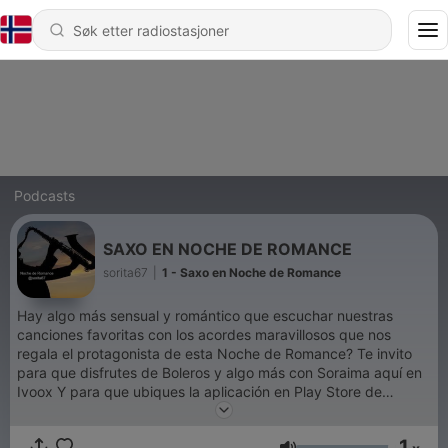
Podcasts
SAXO EN NOCHE DE ROMANCE
sorita67
|
1 - Saxo en Noche de Romance
Hay algo más sensual y romántico que escuchar nuestras
canciones favoritas con los acordes maravillosos que nos
regala el protagonista de esta Noche de Romance? Te invito
para que disfrutes de Boleros y algo más con Soraima aquí en
Ivoox Y para que ubiques la aplicación en Play Store de
SoritaRadio. Somos SoritaRadio La radio que es para tì The
radio That is for you
1