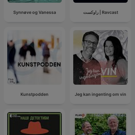
Synnøve og Vanessa
راوکست | Ravcast
Kunstpodden
Jeg kan ingenting om vin