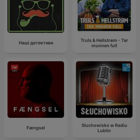
Truls & Hellstrøm - Tar
Наші детективи
munnen full
Słuchowisko w Radiu
Fængsel
Lublin