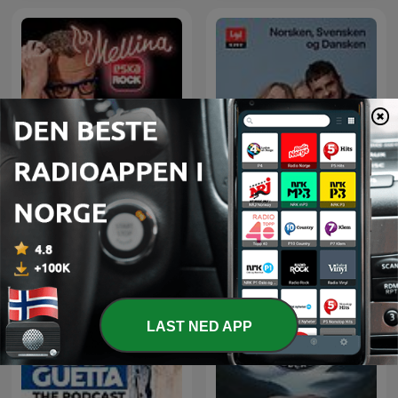
Norsken, svensken og
Mellina
dansken
LAST NED APP