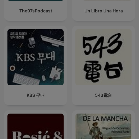
The97sPodcast
Un Libro Una Hora
KBS 무대
543電台