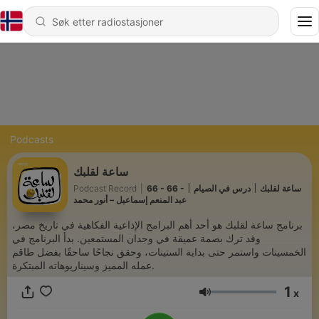
Podcasts
ساعة لقلبك
Podcast Record
|
66 - 66 - ساعة لقلبك ׀ درس في الصيام ׀
عبد المنعم إسماعيل – أنور محمد
برنامج ساعة لقلبك هو أحد أهم البرامج الإذاعية الفكاهية في تاريخ مصر،
وقد ترك بصمة عميقة في وجدان المستمعين. بدأ البرنامج في
الخمسينات واستمر حتى بداية الستينات، وحقق نجاحًا ساحقًا بفضل طاقم
عمله المميز وسيناريوهاته المبتكرة.
1
x
Volum