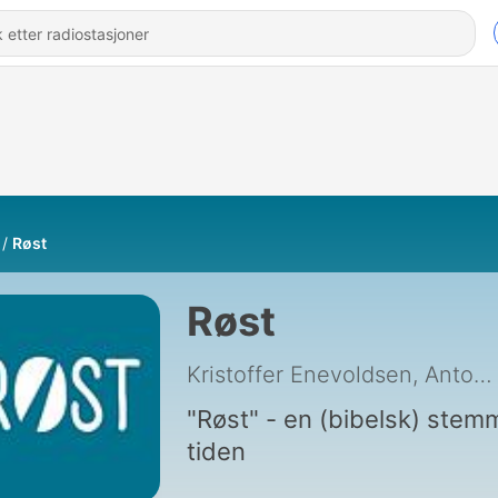
Røst
Røst
Kristoffer Enevoldsen, Anton Bech Braüner og Lars Malmgaard Jensen
"Røst" - en (bibelsk) stemm
tiden