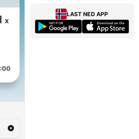
LAST NED APP
1
x
:00