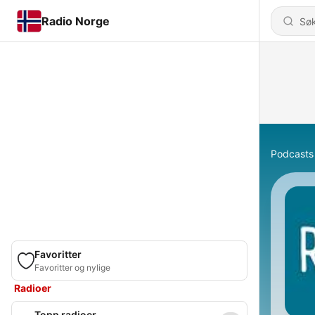
Radio Norge
Podcasts
Favoritter
Favoritter og nylige
Radioer
Topp radioer