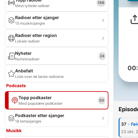
198
Mest lyttede radioer
Radioer etter sjanger
15 musikksjangre
Radioer etter region
Lokale radioer
Nyheter
24
Nyhetsradioer
00
Anbefalt
Liste over de beste radioene
Podcasts
Topp podkaster
50
Mest populære podkaster
Episod
Podkaster etter sjanger
18 temasjangre
-
37
Føl
Musikk
23 okt. 