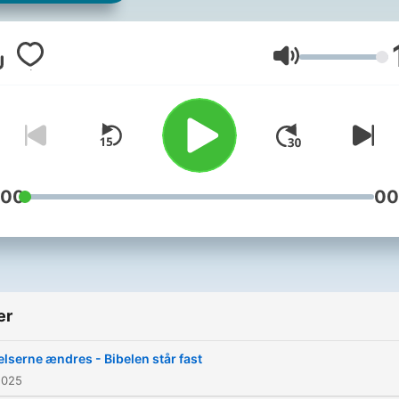
Volum
:00
00
er
elserne ændres - Bibelen står fast
2025