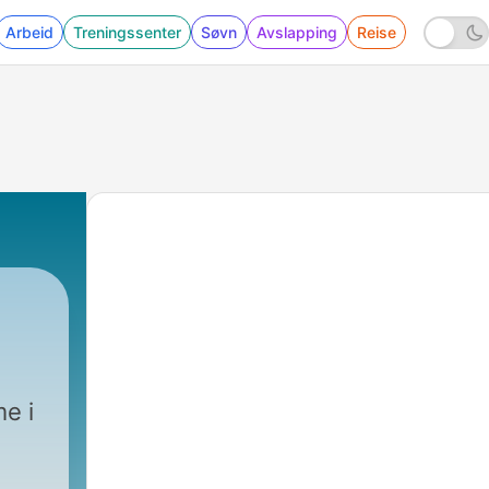
Arbeid
Treningssenter
Søvn
Avslapping
Reise
|
37 
e i