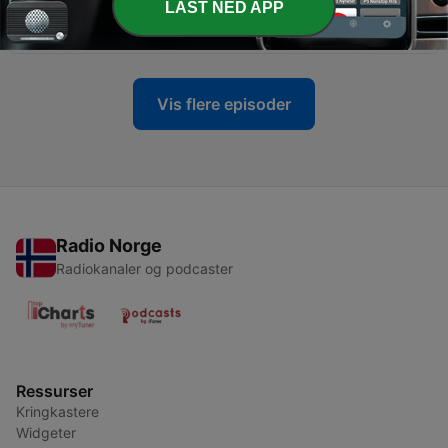
LAST NED APP
2026.01.12
12 jan. 2026
Vis flere episoder
Radio Norge
Radiokanaler og podcaster
Ressurser
Kringkastere
Widgeter