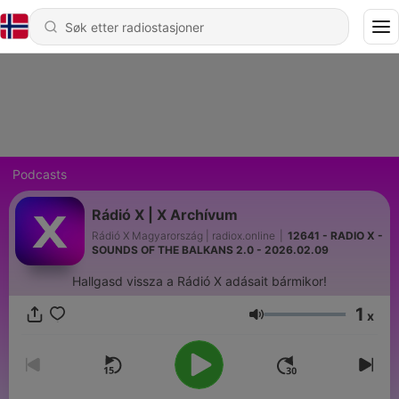
Podcasts
Rádió X | X Archívum
Rádió X Magyarország | radiox.online
|
12641 - RADIO X -
SOUNDS OF THE BALKANS 2.0 - 2026.02.09
Hallgasd vissza a Rádió X adásait bármikor!
1
x
Volum