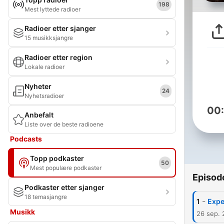
198
Mest lyttede radioer
Radioer etter sjanger
15 musikksjangre
Radioer etter region
Lokale radioer
Nyheter
24
Nyhetsradioer
00
Anbefalt
Liste over de beste radioene
Podcasts
Topp podkaster
50
Mest populære podkaster
Episod
Podkaster etter sjanger
18 temasjangre
-
1
Expe
Musikk
26 sep.