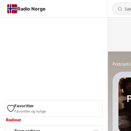
Radio Norge
Podcasts
Favoritter
Favoritter og nylige
Radioer
Topp radioer