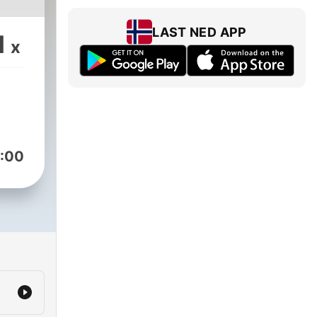
LAST NED APP
1
x
:00