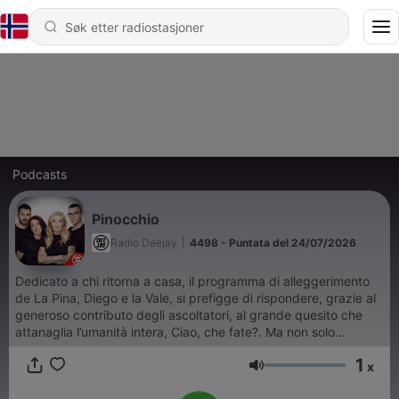
Podcasts
Pinocchio
Radio Deejay
|
4498 - Puntata del 24/07/2026
Dedicato a chi ritorna a casa, il programma di alleggerimento
de La Pina, Diego e la Vale, si prefigge di rispondere, grazie al
generoso contributo degli ascoltatori, al grande quesito che
attanaglia l’umanità intera, Ciao, che fate?. Ma non solo...
1
x
Volum