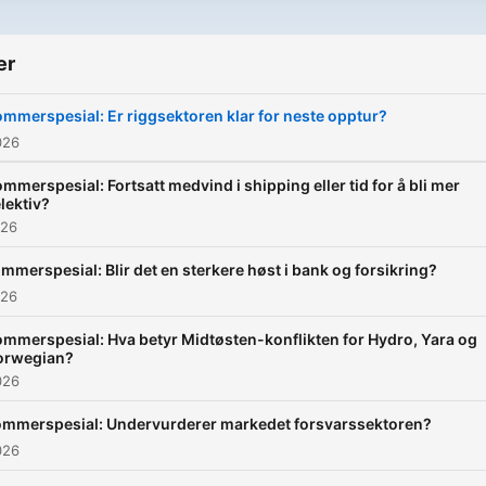
er
mmerspesial: Er riggsektoren klar for neste opptur?
026
mmerspesial: Fortsatt medvind i shipping eller tid for å bli mer
lektiv?
026
mmerspesial: Blir det en sterkere høst i bank og forsikring?
026
mmerspesial: Hva betyr Midtøsten-konflikten for Hydro, Yara og
orwegian?
026
mmerspesial: Undervurderer markedet forsvarssektoren?
026