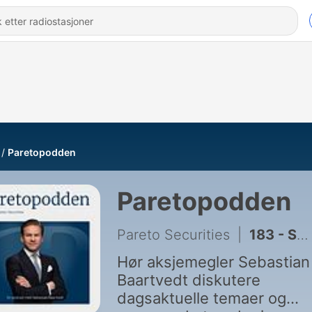
Paretopodden
Paretopodden
Pareto Securities
|
183 - Sommerspesial: Er riggsektoren klar for neste opptur?
Hør aksjemegler Sebastian
Baartvedt diskutere
dagsaktuelle temaer og