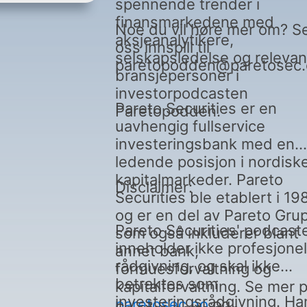
spennende trender i
finansmarkedene med
Noe du vil høre mer om? S
aksjeanalytikere,
oss innspill til
selskapsledelse og relevan
paretopodden@paretosec
bransjepersoner i
investorpodcasten
Pareto Securities er en
Paretopodden.
uavhengig fullservice
investeringsbank med en
ledende posisjon i nordisk
kapitalmarkeder. Pareto
Disclaimer:
Securities ble etablert i 19
og er en del av Pareto Gru
Pareto Securities' podcast
som også inkluderer blant
inneholder ikke profesjonel
annet bank,
rådgivning, og skal ikke
formuesforvaltning og
betraktes som
kapitalforvaltning. Se mer 
investeringsrådgivning. Ha
paretosec.no
og