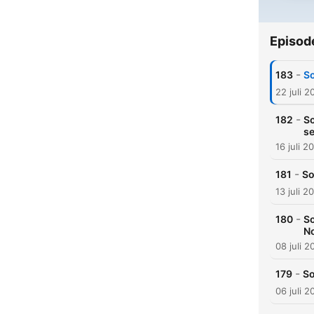
Episod
-
183
So
22 juli 2
-
182
So
se
16 juli 2
-
181
So
13 juli 2
-
180
So
N
08 juli 2
-
179
So
06 juli 2