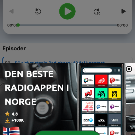
00:00
00:00
Episoder
-
90
P6 elsker stadig Radiohead: 40 år i konstant
forandring
28 nov. 2025
-
89
P6 elsker LCD Soundsystem: Mod alle odds
27 sep. 2025
-
88
P6 elsker Bon Iver: Forbundet i Følelser
12 apr. 2025
-
87
P6 elsker Red Hot Chili Peppers: Just Give It Away
08 mars 2025