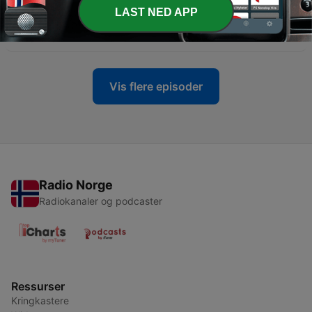
LAST NED APP
-
86
P6 Elsker Stadig The Cure: Tilbage I Mørket
16 nov. 2024
Vis flere episoder
Radio Norge
Radiokanaler og podcaster
Ressurser
Kringkastere