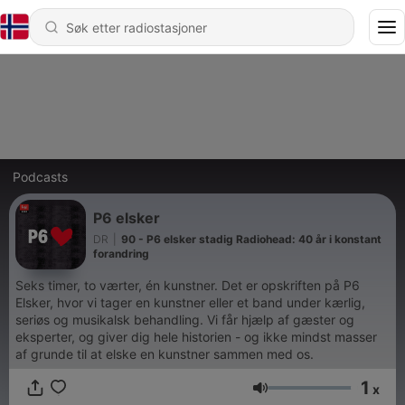
Podcasts
P6 elsker
DR
|
90 - P6 elsker stadig Radiohead: 40 år i konstant
forandring
Seks timer, to værter, én kunstner. Det er opskriften på P6
Elsker, hvor vi tager en kunstner eller et band under kærlig,
seriøs og musikalsk behandling. Vi får hjælp af gæster og
eksperter, og giver dig hele historien - og ikke mindst masser
af grunde til at elske en kunstner sammen med os.
1
x
Volum