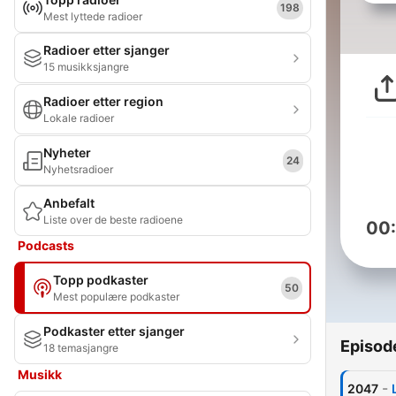
198
Mest lyttede radioer
Radioer etter sjanger
15 musikksjangre
Radioer etter region
Lokale radioer
Nyheter
24
Nyhetsradioer
Anbefalt
Liste over de beste radioene
00
Podcasts
Topp podkaster
50
Mest populære podkaster
Podkaster etter sjanger
Episod
18 temasjangre
Musikk
-
2047