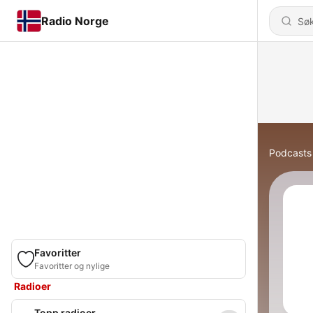
Radio Norge
Podcasts
Favoritter
Favoritter og nylige
Radioer
Topp radioer