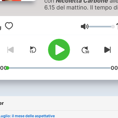
con
Nicoletta Carbone
all
6.15 del mattino. Il tempo d
caffè e una chiacchiera ch
aiuta a stare bene. Con gli
esperti strategie, metodi e
Volum
consigli pratici per iniziare
bene la giornata.
:00
00
er
Luglio: il mese delle aspettative