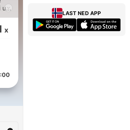
e
i un
LAST NED APP
e
1
x
:00