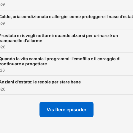
026
Caldo, aria condizionata e allergie: come proteggere il naso d’esta
026
Prostata e risvegli notturni: quando alzarsi per urinare è un
campanello d'allarme
026
Quando la vita cambia i programmi: l'emofilia e il coraggio di
continuare a progettare
026
Anziani d'estate: le regole per stare bene
026
Vis flere episoder