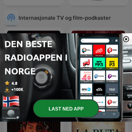
Internasjonale TV og film-podkaster
48 Hours
J & J
LAST NED APP