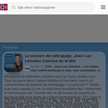
Podcasts
La session de rattrapage, Jean-Luc
Lemoine s’amuse de la télé
Europe 1
|
3174 - Jean-Luc Lemoine : «Je voulais
vous rendre hommage à vous, mes camarades, mes
modèles»
Découvrez la télévision comme vous ne l'avez jamais vue !
Tous les jours dans Culture Médias le truculent Jean-Luc
Lemoine livre sa session de rattrapage ! Le principe ? Tandis
que vous vaquez à vos occupations quotidiennes, l'humoriste
et chroniqueur de Thomas Isle ne lâche pas sa zapette et
scrute la télé pour livrer sa critique humoristique ! TF1, France
Des émissions comme Koh Lanta, The Voice, Star Academy,
2, France 3, Canal+, France 5, M6, Arte, C8, W9, TMC, TFX,
Rendez-vous en terre inconnue, Recherche appartement ou
NRJ12, RMC, sans oublier les chaînes d'informations comme
maison, Fort Boyard, Top chef
,
L’Amour est dans le pré, Miss