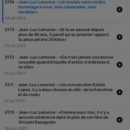
-
3174
Jean-Luc Lemoine : «Je voulais vous rendre
hommage à vous, mes camarades, mes
modèles»
04 juli 2025
-
3173
Jean-Luc Lemoine : «Si tu es asexué depuis
plus de 40 ans, il paraît qu'au premier rapport,
tu peux perdre 20 kilos»
03 juli 2025
-
3172
Jean-Luc Lemoine - «Ce n'est jamais une bonne
nouvelle quand Enquête d'action s'intéresse à
ta ville»
02 juli 2025
-
3171
Jean-Luc Lemoine - «Je connais bien Emilie
Lopez, il y a deux choses en elle : de la franchise
et du rosé»
01 juli 2025
-
3170
Jean-Luc Lemoine : «Comme pour moi, il n’y a
aucune cohérence dans le plan de carrière de
Vincent Desagnat»
30 juni 2025