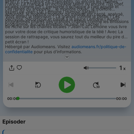
BFMTV, LCI, France 24, Franceinfo, ou encore les chaînes
France, La France a un incroyable talent
ou encore
Top chef,
locales comme IDF1, personne n'échappe à l'œil aiguisé et
Les reines du shopping…
le moindre couac, la moindre
expert de Jean-Luc Lemoine ! Humour garanti !
absurdité, le moindre moment de malaise est capté, analysé,
Vous aimez la télévision ? La grande comme la petite ? Les
décrypté, décortiqué et passé à la sauce Lemoine ! Aucun
programmes phares des grandes chaînes comme les émissions
programme, aucune émission ne peut se cacher !
de niche sur les chaînes locales ? Jean-Luc Lemoine vous livre
pour votre dose de critique humoristique de la télé ! Avec La
session de rattrapage, vous saurez tout du meilleur du pire du
petit écran !
Hébergé par Audiomeans. Visitez
audiomeans.fr/politique-de-
confidentialite
pour plus d'informations.
1
x
Volum
00:00
00:00
Episoder