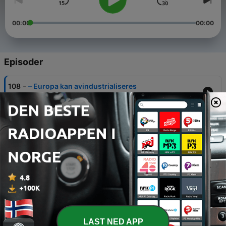
00:00
00:00
Episoder
-
108
– Europa kan avindustrialiseres
30 juni 2022
-
107
Derfor går det så galt med Støre
23 juni 2022
-
106
– Spa igjen Norges dyreste høl
20 juni 2022
-
105
– Bensinprisen går i 35 kroner literen
15 juni 2022
-
74
Frykter medisinsk skandale
LAST NED APP