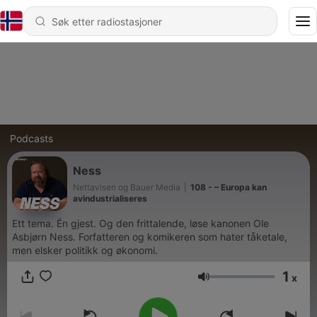
Podcasts
Ness
Nettavisen og Bauer Media
|
108 - – Europa kan
avindustrialiseres
Ett tema. Én gjest. Og den frittalende, løse kanonen Ole
Asbjørn Ness. Forfatteren og komikeren som hater tåketale,
men elsker politikk og økonomi.
1
x
Volum