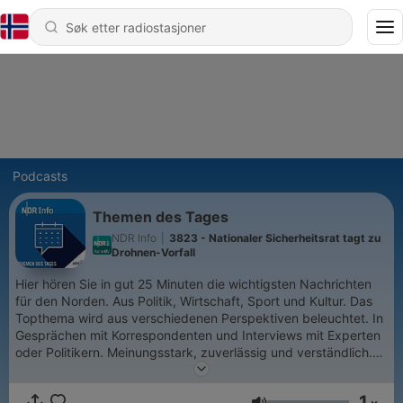
Podcasts
Themen des Tages
NDR Info
|
3823 - Nationaler Sicherheitsrat tagt zu
Drohnen-Vorfall
Hier hören Sie in gut 25 Minuten die wichtigsten Nachrichten
für den Norden. Aus Politik, Wirtschaft, Sport und Kultur. Das
Topthema wird aus verschiedenen Perspektiven beleuchtet. In
Gesprächen mit Korrespondenten und Interviews mit Experten
oder Politikern. Meinungsstark, zuverlässig und verständlich.
Von Montag bis Freitag sowie an Sonn- und Feiertagen gibt es
hier jeden Abend zuverlässig einen ausführlichen
1