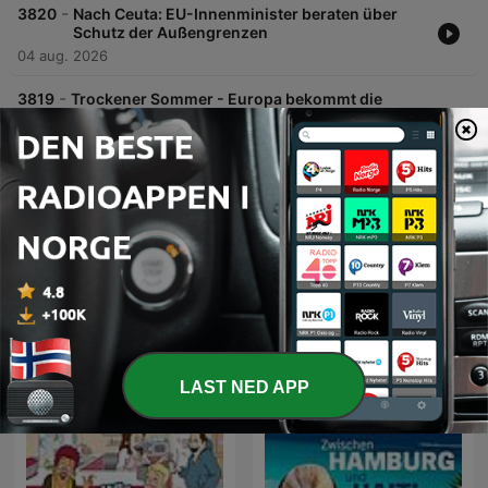
-
3820
Nach Ceuta: EU-Innenminister beraten über
Schutz der Außengrenzen
04 aug. 2026
-
3819
Trockener Sommer - Europa bekommt die
Folgen zu spüren
03 aug. 2026
Vis flere episoder
Podkaster fra NDR 1 Radio MV
LAST NED APP