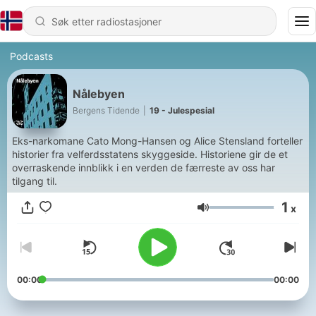
Podcasts
Nålebyen
Bergens Tidende
|
19 - Julespesial
Eks-narkomane Cato Mong-Hansen og Alice Stensland forteller
historier fra velferdsstatens skyggeside. Historiene gir de et
overraskende innblikk i en verden de færreste av oss har
tilgang til.
1
x
Volum
00:00
00:00