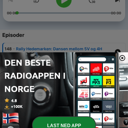
00:00
00:00
Episoder
-
148
Rally Hedemarken: Dansen mellom 5V og 4H
20 sep. 2024
-
147
Rallyradio: Aurskog Høland Rally 2024 - SS1
09 juli 2024
-
146
Rallyradio: Aurskog Høland Rally 2024 - SS2
09 juli 2024
-
145
Rallyradio: Aurskog Høland Rally 2024 - SS3
09 juli 2024
-
144
Rallyradio: Aurskog Høland Rally 2024 - Service
LAST NED APP