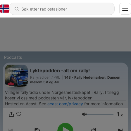
Podcasts
Lyktepodden -alt om rally!
Rallyradioen / PRL
|
148 - Rally Hedemarken: Dansen
mellom 5V og 4H
Vi lager rallyradio under Norgesmesteskapet i Rally. I tillegg
koser vi oss med podcasten vår, lyktepodden!
Hosted on Acast. See
acast.com/privacy
for more information.
1
x
Volum