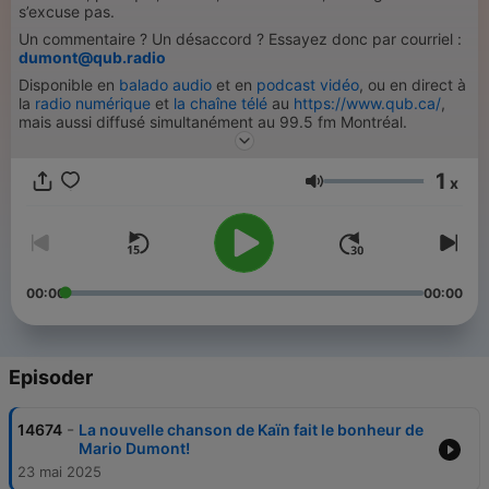
s’excuse pas.
Un commentaire ? Un désaccord ? Essayez donc par courriel :
dumont@qub.radio
Disponible en
balado audio
et en
podcast vidéo
, ou en direct à
la
radio numérique
et
la chaîne télé
au
https://www.qub.ca/
,
mais aussi diffusé simultanément au 99.5 fm Montréal.
1
x
Volum
00:00
00:00
Episoder
-
14674
La nouvelle chanson de Kaïn fait le bonheur de
Mario Dumont!
23 mai 2025