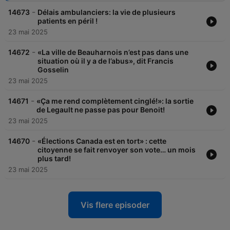
-
14673
Délais ambulanciers: la vie de plusieurs
patients en péril !
23 mai 2025
-
14672
«La ville de Beauharnois n’est pas dans une
situation où il y a de l’abus», dit Francis
Gosselin
23 mai 2025
-
14671
«Ça me rend complètement cinglé!»: la sortie
de Legault ne passe pas pour Benoit!
23 mai 2025
-
14670
«Élections Canada est en tort» : cette
citoyenne se fait renvoyer son vote… un mois
plus tard!
23 mai 2025
Vis flere episoder