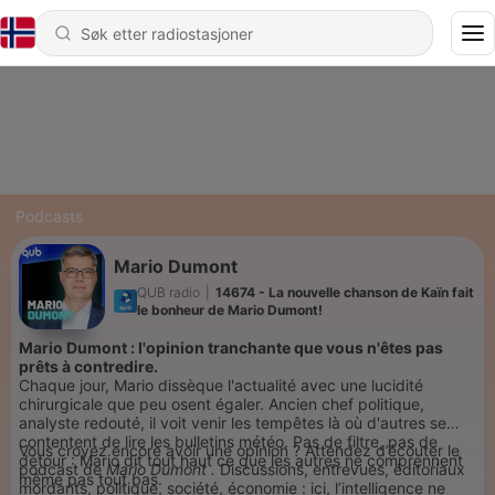
Podcasts
Mario Dumont
QUB radio
|
14674 - La nouvelle chanson de Kaïn fait
le bonheur de Mario Dumont!
Mario Dumont : l'opinion tranchante que vous n'êtes pas
prêts à contredire.
Chaque jour, Mario dissèque l'actualité avec une lucidité
chirurgicale que peu osent égaler. Ancien chef politique,
analyste redouté, il voit venir les tempêtes là où d'autres se
contentent de lire les bulletins météo. Pas de filtre, pas de
Vous croyez encore avoir une opinion ? Attendez d’écouter le
détour : Mario dit tout haut ce que les autres ne comprennent
podcast de
Mario Dumont .
Discussions, entrevues, éditoriaux
même pas tout bas.
mordants, politique, société, économie : ici, l’intelligence ne