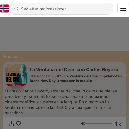
Podcasts
La Ventana del Cine, con Carlos Boyero
SER Podcast
|
397 - La Ventana del Cine | 'Spider-Man:
Brand New Day' arrasa con la taquilla
El crítico Carlos Boyero, amante del cine, dice lo que piensa
para bien y para mal. Espacio dedicado a la actualidad
cinematográfica sin pelos en la lengua. En directo en La
Ventana los miércoles a las 18:00 y a cualquier hora si te
suscribes.
1
x
Volum