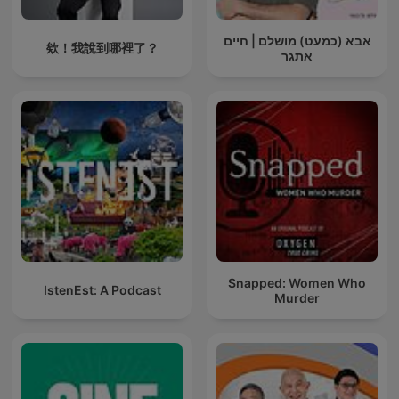
אבא (כמעט) מושלם | חיים
欸！我說到哪裡了？
אתגר
Snapped: Women Who
IstenEst: A Podcast
Murder