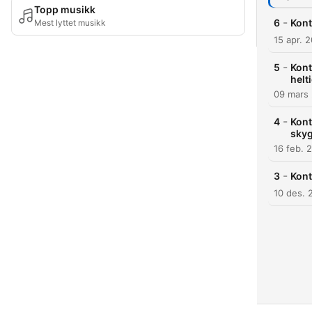
Topp musikk
-
6
Kont
Mest lyttet musikk
15 apr. 
-
5
Kont
helt
09 mars
-
4
Kont
sky
16 feb. 
-
3
Kont
10 des. 