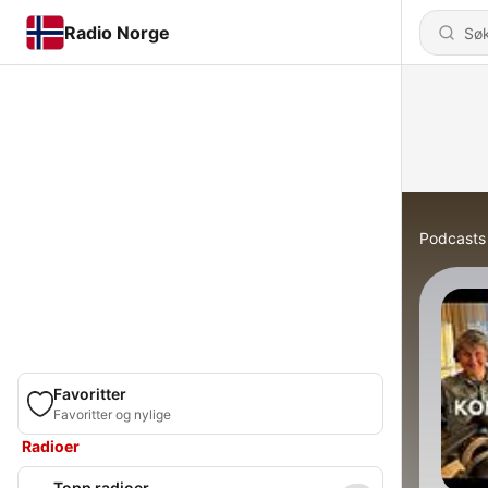
Radio Norge
Podcasts
Favoritter
Favoritter og nylige
Radioer
Topp radioer