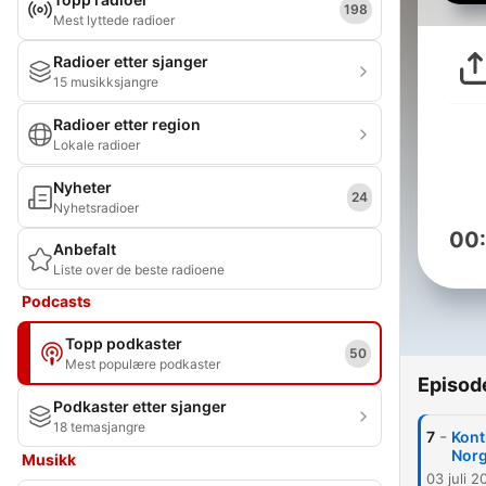
198
Mest lyttede radioer
Radioer etter sjanger
15 musikksjangre
Radioer etter region
Lokale radioer
Nyheter
24
Nyhetsradioer
00
Anbefalt
Liste over de beste radioene
Podcasts
Topp podkaster
50
Mest populære podkaster
Episod
Podkaster etter sjanger
18 temasjangre
-
7
Kont
Norg
Musikk
03 juli 2