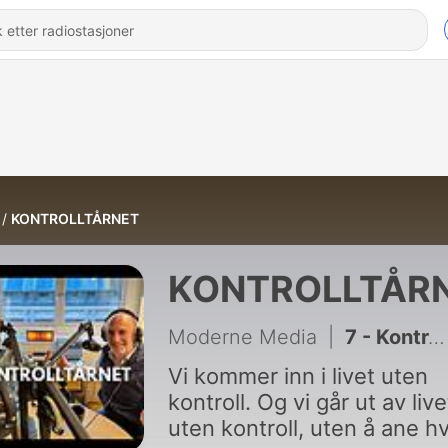
KONTROLLTÅRNET
KONTROLLTÅR
Moderne Media
|
7 - Kontrolltårnet - Episode 7: VM Special: 95 minutter med Dan Eggen før Norge - Brasil
Vi kommer inn i livet uten
kontroll. Og vi går ut av live
uten kontroll, uten å ane h