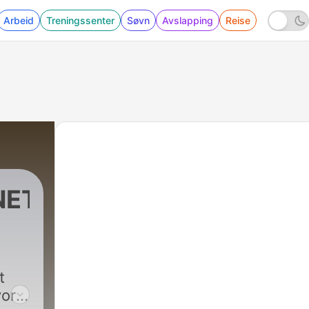
Arbeid
Treningssenter
Søvn
Avslapping
Reise
NET
t
vor