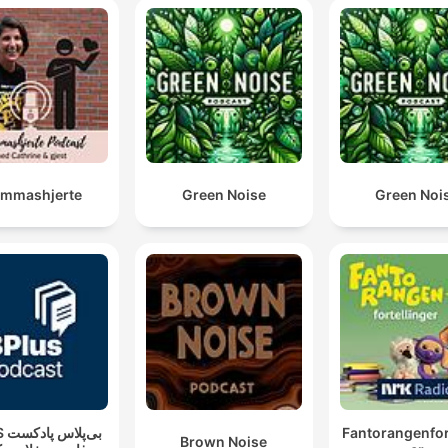
mmashjerte
Green Noise
Green Noi
بی‌پ
Fantorangenfor
Brown Noise