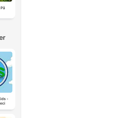
 På
er
ids -
ieci