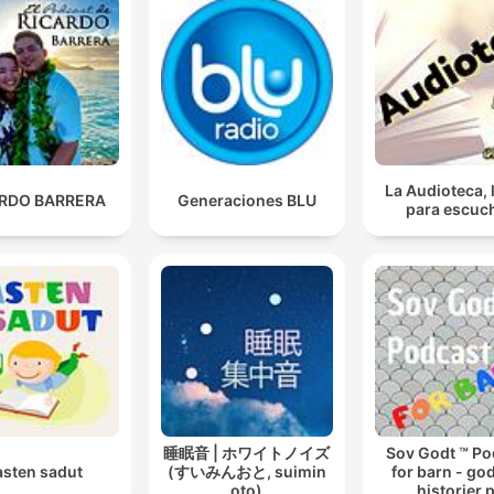
La Audioteca, 
ARDO BARRERA
Generaciones BLU
para escuc
睡眠音 | ホワイトノイズ
Sov Godt ™ Po
asten sadut
(すいみんおと, suimin
for barn - god
oto)
historier 