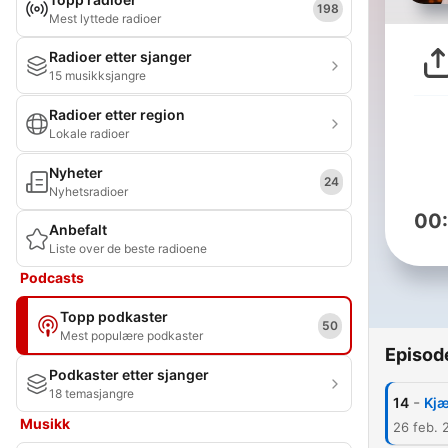
198
Mest lyttede radioer
Radioer etter sjanger
15 musikksjangre
Radioer etter region
Lokale radioer
Nyheter
24
Nyhetsradioer
00
Anbefalt
Liste over de beste radioene
Podcasts
Topp podkaster
50
Mest populære podkaster
Episod
Podkaster etter sjanger
18 temasjangre
-
14
Kjæ
Musikk
26 feb. 