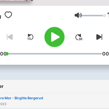
mødre skal få muligheten ti
dele en liten brøkdel av sitt
som mor. I denne podkast
Volum
finnes det ingen fasit. Kun
mødres egne tanker, erfari
og synspunkt om livet som
komplekse rollen det er, n
å være mor.
:00
00
er
re Mor - Birgitte Bergerud
2023