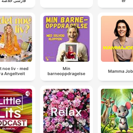
فارسی خلاصه ک
er
t noe liv - med
Min
Mamma Job
a Angeltveit
barneoppdragelse