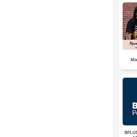
Ma
‌BPLUS لاس پادکست