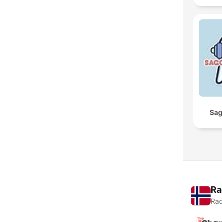
Sag
Ra
Rad