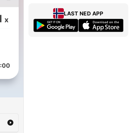
l å
 liv
LAST NED APP
1
x
en
nger
 den
emlig
:00