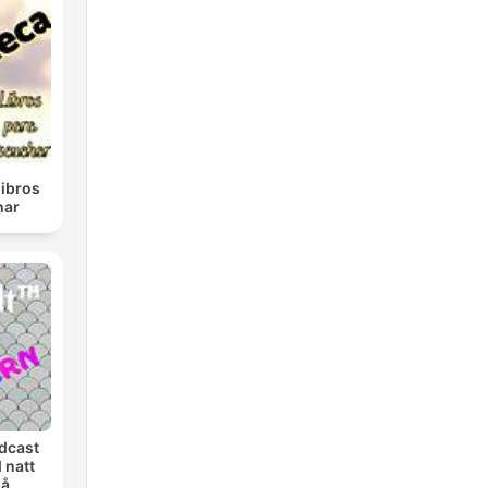
libros
har
dcast
 natt
på