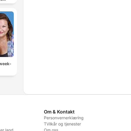
en
 week-
Om & Kontakt
Personvernerklæring
TVilkår og tjenester
er land
Om oss