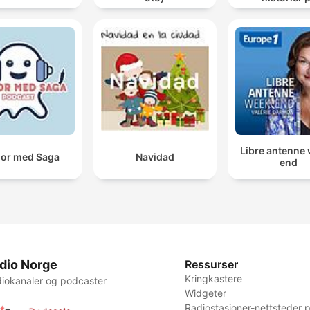
sengekant
Libre antenne
or med Saga
Navidad
end
dio Norge
Ressurser
Kringkastere
iokanaler og podcaster
Widgeter
Radiostasjoner-nettsteder p