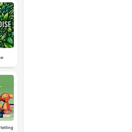
se
telling