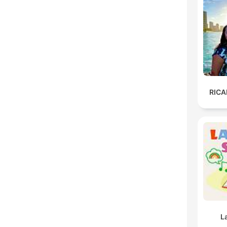
RIC
L