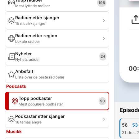
198
Mest lyttede radioer
Radioer etter sjanger
15 musikksjangre
Radioer etter region
Lokale radioer
Nyheter
24
Nyhetsradioer
00
Anbefalt
Liste over de beste radioene
Podcasts
Topp podkaster
50
Mest populære podkaster
Episod
Podkaster etter sjanger
18 temasjangre
-
56
53 
Musikk
31 des. 