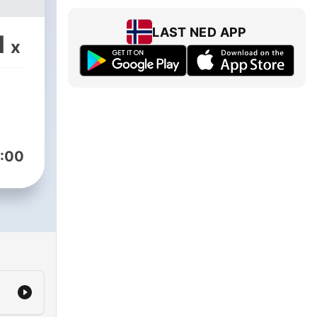
LAST NED APP
1
x
:00