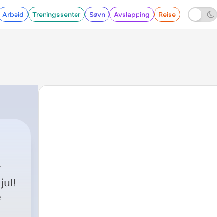
Arbeid
Treningssenter
Søvn
Avslapping
Reise
jul!
e