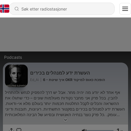
Podcasts
העשרת ידע למנהלים בכירים
6 - איך שיטת OKR הופכת כאוס למיקוד
|
Ed_Ai
אף אחד לא יודע מה יהיה מחר. אבל יש דרך להפסיק לנחש ולהתחיל
להבין. בכל פרק אני מחבר נקודות מעולמות שונים – כדי שתגלו את
ההשראה והכלים לקבל החלטות חכמות יותר בעולם מלא אי-ודאות.
העשרת ידע למנהלים בכירים בסקטור התשתיות. רעיונות, תובנות ודיוני
עומק. .כל פרק נוצר בנחיה האנושית ובסיוע של הבינה המלאכותית
(איסוף מקורותמידע, עיבוד וקראיינות) הצעת לשיפור ולשדרוג מתקבלו
בברכה.
1