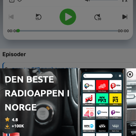
x
Volum
00:00
00:00
Episoder
-
איך שיטת OKR הופכת כאוס למיקוד
6
23 juli 2026
-
קללת 95% או למה כמעט כל מהפיילוטים של הבינה
5
המלאכותית נופלים
20 apr. 2026
-
איך מטא-קוגניציה פותרת את פרדוקס הבינה המלאכוית
4
13 apr. 2026
-
מדריך מקיף לטקסונומיית מוכנות טכנולוגית וחדשנות
3