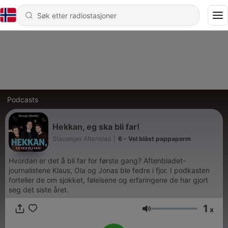
Podcasts
Hekkan, eg ska bli far!
Stavanger Aftenblad
|
6 - Vel blåst pappaperm
Hvordan er det å bli far for første gang? Aftenbladet-
journalistene Klaus, Ola og Jonas ble fedre i fjor. I podkasten
forteller de om sjokket, følelsene og erfaringene de har gjort
seg det siste året.
1
x
Volum