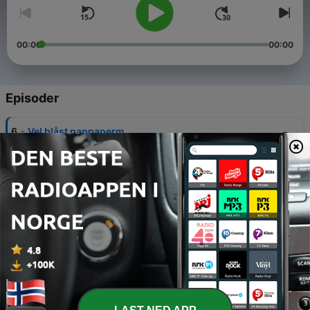
00:00
00:00
Episoder
-
6
Vel blåst pappaperm
12 des. 2025
-
5
Snart perm
30 mai 2025
-
4
Den første tiden med baby
23 mai 2025
-
3
Hun føder! Hva gjør jeg?
16 mai 2025
-
2
Positiv test - hva nå?