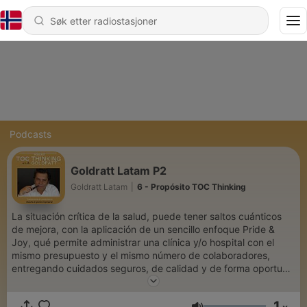
Podcasts
Goldratt Latam P2
Goldratt Latam
|
6 - Propósito TOC Thinking
La situación crítica de la salud, puede tener saltos cuánticos
de mejora, con la aplicación de un sencillo enfoque Pride &
Joy, qué permite administrar una clínica y/o hospital con el
mismo presupuesto y el mismo número de colaboradores,
entregando cuidados seguros, de calidad y de forma oportuna
los paciente. Enfoque único y total en el paciente.
1