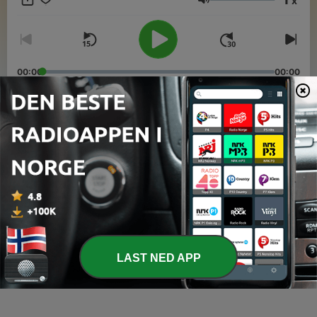
x
Volum
00:00
00:00
Episoder
-
6
Propósito TOC Thinking
21 juni 2018
-
5
Retail en América Latina
21 juni 2018
-
4
Cómo vencer la situación critica de Salud con TOC
LAST NED APP
18 juni 2018