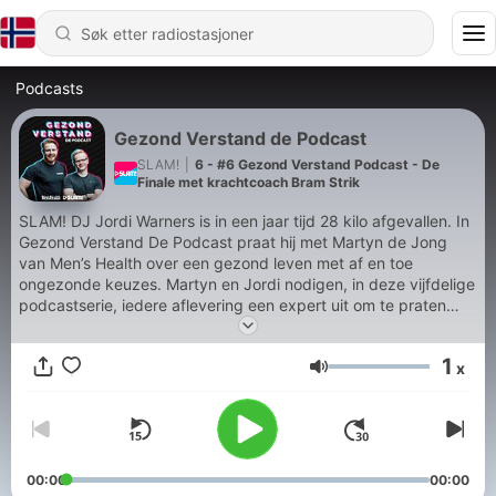
Podcasts
Gezond Verstand de Podcast
SLAM!
|
6 - #6 Gezond Verstand Podcast - De
Finale met krachtcoach Bram Strik
SLAM! DJ Jordi Warners is in een jaar tijd 28 kilo afgevallen. In
Gezond Verstand De Podcast praat hij met Martyn de Jong
van Men’s Health over een gezond leven met af en toe
ongezonde keuzes. Martyn en Jordi nodigen, in deze vijfdelige
podcastserie, iedere aflevering een expert uit om te praten
over het begin, voeding, trainen en een gezond ritme!
1
x
Volum
00:00
00:00