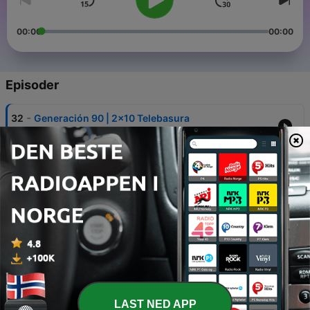
00:00
00:00
Episoder
-
32
Generación 90 | 2x10 Telebasura
03 mai 2017
-
31
Generación 90 | 2x09 Cambio climático
22 mars 2017
-
30
Generación 90 | 2x08 Erasmus
08 mars 2017
-
29
Generación 90 | 2x07 Consumismo
22 feb. 2017
-
28
Generación 90 | 2x06 Educación
LAST NED APP