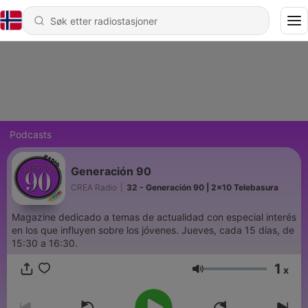
Podcasts
Generación 90
CREA Radio
|
32 - Generación 90 | 2x10 Telebasura
Magazine dedicado a temas de actualidad con especial interés
en los que influyen sobre los jóvenes. Jueves, cada 15 días, de
15:30 a 16:30.
1
x
Volum