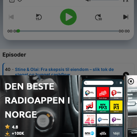
x
Volum
00:00
00:00
Episoder
-
40
Stine & Olai: Fra skepsis til eiendom – slik tok de
steget og bygget cashflow.
26 mai 2026
-
39
Ørjan Vika: Fra oppussing til 10 eiendommer på
rekordtid
19 mai 2026
-
38
Elin & Daniel Hviding Roalkvam: Fra fast jobb til
rask eiendomsvekst på rekordtid
12 mai 2026