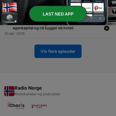
-
37
Per Jørgen Gram Hallbert: Fra 10 år med flipping til
stabil cashflow og frihet
05 mai 2026
LAST NED APP
-
36
Jonas & Eileen Bergem: Kjøpte eiendommer uten
egenkapital og nå bygger de hotell
30 apr. 2026
Vis flere episoder
Radio Norge
Radiokanaler og podcaster