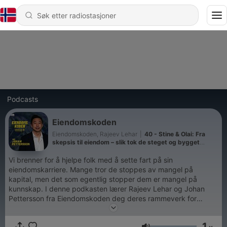
Podcasts
Eiendomskoden
Eiendomskoden, Rajeev Lehar
|
40 - Stine & Olai: Fra
skepsis til eiendom – slik tok de steget og bygget
cashflow.
Vi brenner for å hjelpe folk med å sette fart på sin
eiendomskarriere. Mange tror de stoppes av mangel på
kapital, men det som egentlig stopper dem er mangel på
kunnskap. I denne podkasten lærer Rajeev Lehar og Johan
Pettersson fra Eiendomskoden deg deres rammeverk for
hvordan du gradvis bygger deg opp innen eiendom.
1