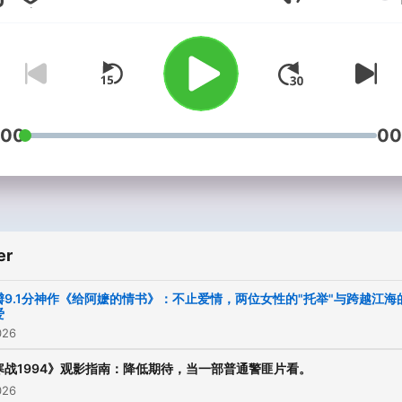
Volum
播） 快速，轻松，接地气，精神
状态稳定！是我们《电影考
赏》节目组的理性承诺。无
影评 / 好片推介 / 省钱观影
南。 每月和你分享最新的院线电
影过滤： “这部戏，是否值
:00
00
到电影院看呢？”
er
瓣9.1分神作《给阿嬷的情书》：不止爱情，两位女性的"托举"与跨越江海
爱
026
寒战1994》观影指南：降低期待，当一部普通警匪片看。
026