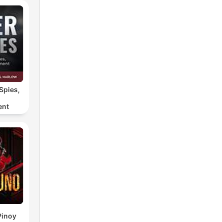
Spies,
ent
Pinoy