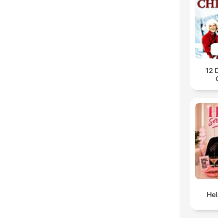
12 
He