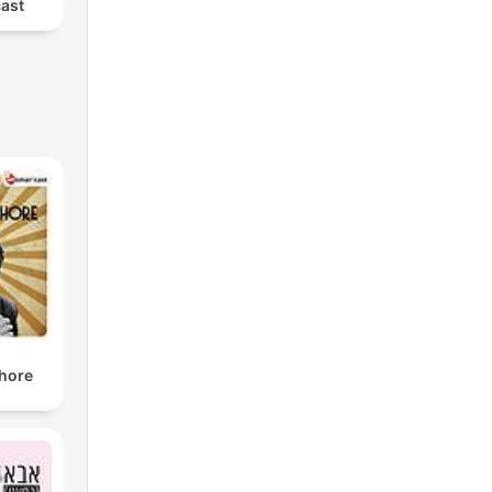
ast
shore