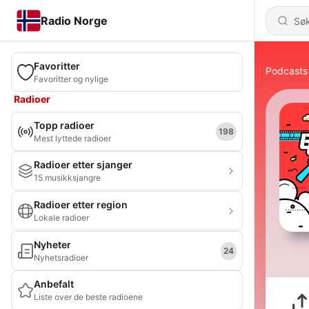
Radio Norge
Favoritter
Podcasts
Favoritter og nylige
Radioer
Topp radioer
198
Mest lyttede radioer
Radioer etter sjanger
15 musikksjangre
Radioer etter region
Lokale radioer
Nyheter
24
Nyhetsradioer
Anbefalt
Liste over de beste radioene