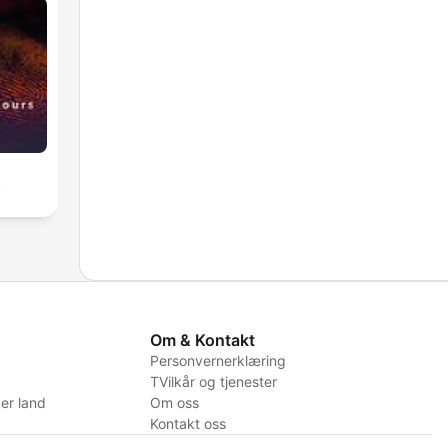
s
Om & Kontakt
Personvernerklæring
TVilkår og tjenester
er land
Om oss
Kontakt oss