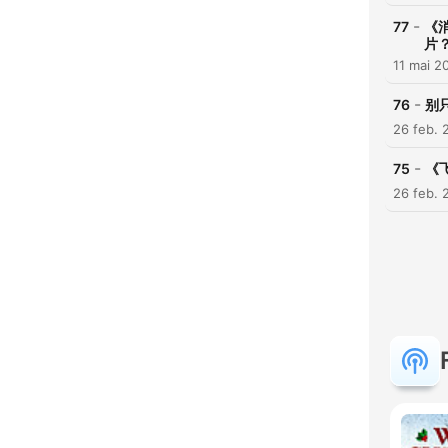
-
77
《
片
11 mai 2
-
76
别
26 feb. 
-
75
《
26 feb. 