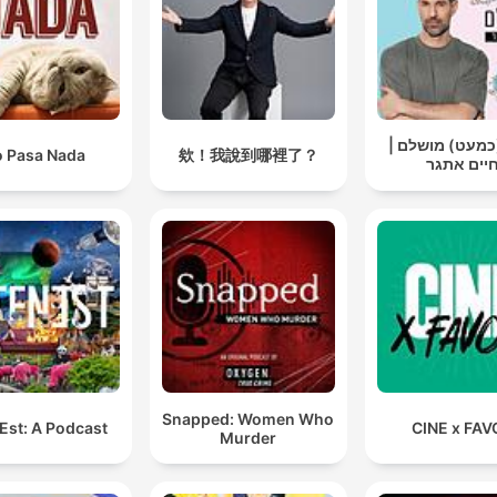
 (כמעט) מושלם
 Pasa Nada
欸！我說到哪裡了？
יים אתגר
Snapped: Women Who
Est: A Podcast
CINE x FAV
Murder