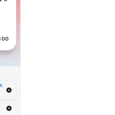
尴
剧透
指
得花钱
:00
的