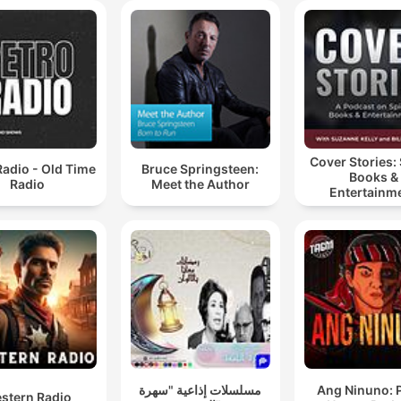
Cover Stories: 
Radio - Old Time
Bruce Springsteen:
Books &
Radio
Meet the Author
Entertainm
مسلسلات إذاعية "سهرة
Ang Ninuno: 
stern Radio