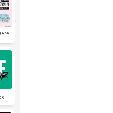
אבא |
ח
OR