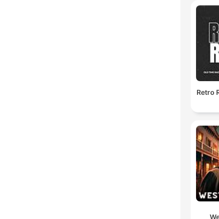
Retro 
We