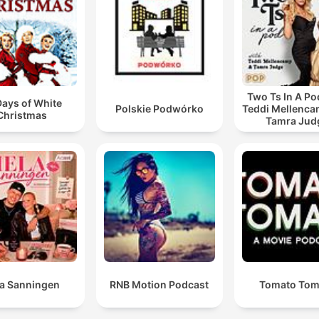
Two Ts In A Po
Days of White
Polskie Podwórko
Teddi Mellenc
Christmas
Tamra Jud
la Sanningen
RNB Motion Podcast
Tomato Tom