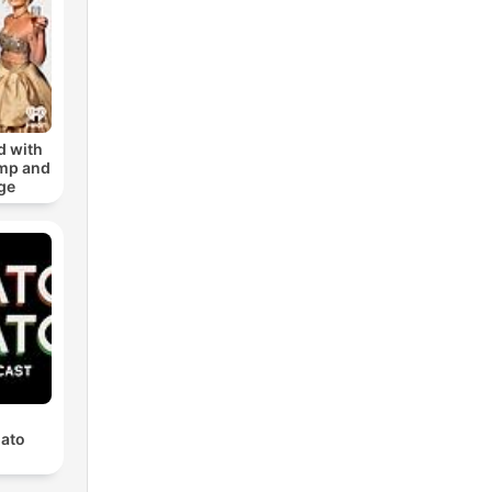
d with
amp and
ge
ato