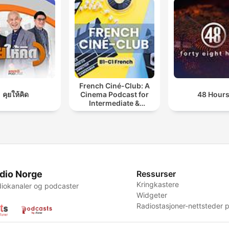
French Ciné-Club: A
คุยให้คิด
Cinema Podcast for
48 Hour
Intermediate &
Advanced French
Learners
dio Norge
Ressurser
Kringkastere
iokanaler og podcaster
Widgeter
Radiostasjoner-nettsteder p