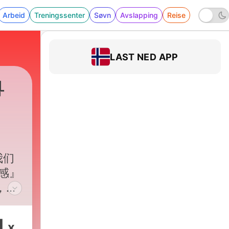
Arbeid
Treningssenter
Søvn
Avslapping
Reise
LAST NED APP
粤
我们
感』
，共
午直
1
x