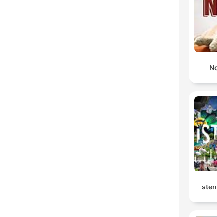
No
Isten