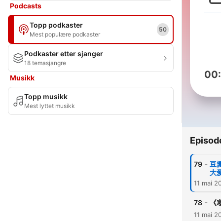
Podcasts
Topp podkaster
50
Mest populære podkaster
Podkaster etter sjanger
18 temasjangre
00
Musikk
Topp musikk
Mest lyttet musikk
Episod
-
79
豆
大
11 mai 2
-
78
《
11 mai 2