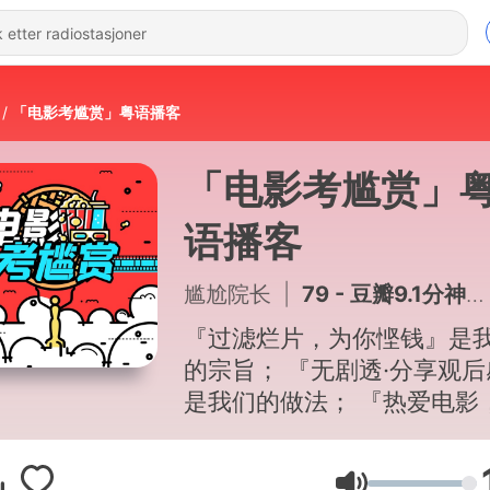
「电影考尴赏」粤语播客
「电影考尴赏」
语播客
尴尬院长
|
79 - 豆瓣9.1分神作《给阿嬷的情书》：不止爱情，两位女性的"托举"与跨越江海的大爱
『过滤烂片，为你悭钱』是
的宗旨； 『无剧透·分享观后
是我们的做法； 『热爱电影
同发梦』是我们的目标。 主持：
尴尬 + 左考（每月某周日下