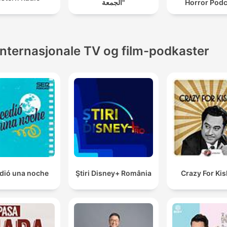
الجمعة"
Horror Podc
Internasjonale TV og film-podkaster
dió una noche
Ştiri Disney+ România
Crazy For Ki