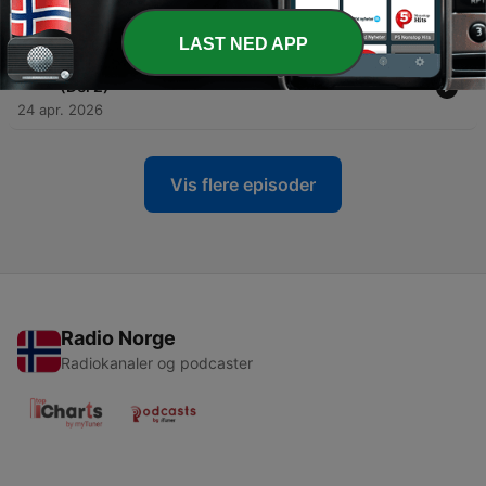
prestegård?
01 mai 2026
LAST NED APP
-
173
#172: Topp 5 mest hjemsøkte hoteller i verden
(Del 2)
24 apr. 2026
Vis flere episoder
Radio Norge
Radiokanaler og podcaster