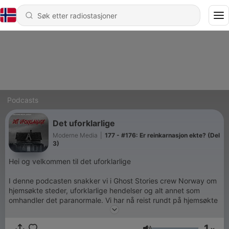
Podcasts
Det uforklarlige
Moderne Media
|
177 - #176: Er reinkarnasjon ekte? (Del
3)
Hei og velkommen til det uforklarlige
I denne podcasten snakker vi i Ghost Stories crew Norway om
hjemsøkte steder, uforklarlige hendelser og alt annet som
omhandler det paranormale. Vi har nå reist rundt på hjemsøkte
steder i over 5 år så vi har noen historier og dele.
1