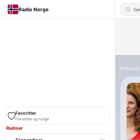
Radio Norge
Podcasts
Favoritter
Favoritter og nylige
Radioer
Topp radioer