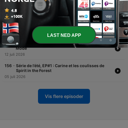
Toulon
26 juli 2026
-
158
Série de l’été, EP#3 : Lena - Depeche Mode au
Cabaret Futura
19 juli 2026
LAST NED APP
-
157
Série de l’été, EP#2 : Alex - Découvrir Depeche
Mode
12 juli 2026
-
156
Série de l’été, EP#1 : Carine et les coulisses de
Spirit in the Forest
05 juli 2026
Vis flere episoder