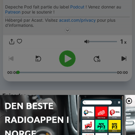
Depeche Pod fait partie du label
Podcut
! Venez donner au
Patreon
pour le soutenir !
Hébergé par Acast. Visitez
acast.com/privacy
pour plus
d'informations.
1
x
Volum
00:00
00:00
Episoder
-
160
Série de l’été, EP#5 : Lisalora - (re)Découvrir
Depeche Mode avec Enjoy the Silence
05 aug. 2026
-
159
Série de l’été, EP#4 : Pheel - Devotional Tour à