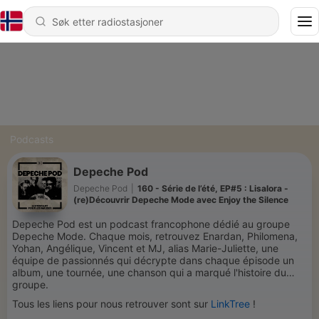
Podcasts
Depeche Pod
Depeche Pod
|
160 - Série de l’été, EP#5 : Lisalora -
(re)Découvrir Depeche Mode avec Enjoy the Silence
Depeche Pod est un podcast francophone dédié au groupe
Depeche Mode. Chaque mois, retrouvez Enardan, Philomena,
Yohan, Angélique, Vincent et MJ, alias Marie-Juliette, une
équipe de passionnés qui décrypte dans chaque épisode un
album, une tournée, une chanson qui a marqué l'histoire du
groupe.
Tous les liens pour nous retrouver sont sur
LinkTree
!