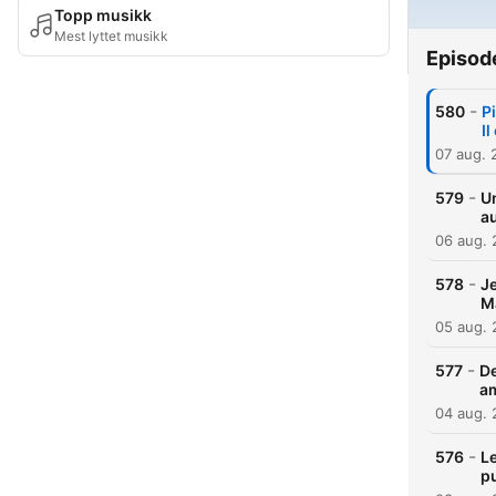
Topp musikk
Mest lyttet musikk
Episod
-
580
P
I
07 aug. 
-
579
Un
au
06 aug.
-
578
Je
Ma
05 aug.
-
577
De
a
04 aug.
-
576
Le
p