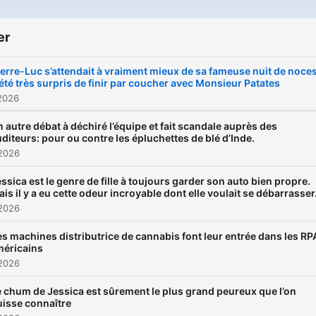
er
ierre-Luc s’attendait à vraiment mieux de sa fameuse nuit de noces
l été très surpris de finir par coucher avec Monsieur Patates
2026
 autre débat à déchiré l’équipe et fait scandale auprès des
diteurs: pour ou contre les épluchettes de blé d’Inde.
 2026
ssica est le genre de fille à toujours garder son auto bien propre.
is il y a eu cette odeur incroyable dont elle voulait se débarrasser
 2026
s machines distributrice de cannabis font leur entrée dans les RP
méricains
 2026
 chum de Jessica est sûrement le plus grand peureux que l’on
uisse connaître