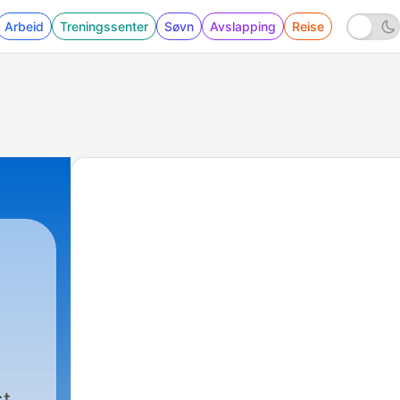
Arbeid
Treningssenter
Søvn
Avslapping
Reise
st