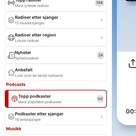
198
Mest lyttede radioer
Radioer etter sjanger
15 musikksjangre
Radioer etter region
Lokale radioer
Nyheter
24
Nyhetsradioer
Anbefalt
Liste over de beste radioene
Podcasts
Topp podkaster
50
Mest populære podkaster
00
Podkaster etter sjanger
18 temasjangre
Musikk