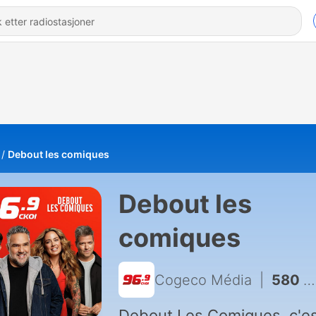
Debout les comiques
Debout les
comiques
Cogeco Média
|
580 - Pierre-Luc s’attendait à vraiment mieux de sa fameuse nuit de noces. Il été très surpris de finir par coucher avec Monsieur Patates
Debout Les Comiques, c'e