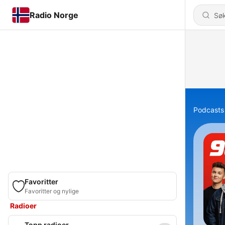
Radio Norge
Podcasts
Favoritter
Favoritter og nylige
Radioer
Topp radioer