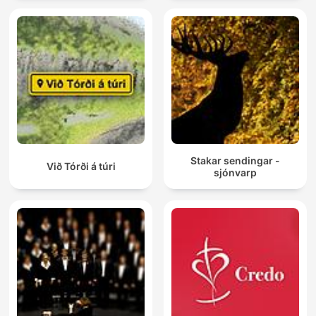
Stakar sendingar -
Við Tórði á túri
sjónvarp