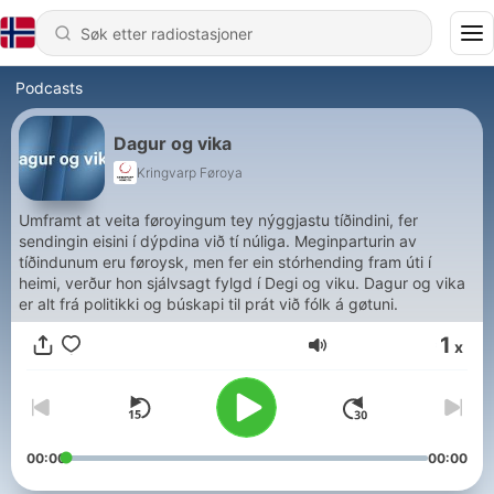
Podcasts
Dagur og vika
Kringvarp Føroya
Umframt at veita føroyingum tey nýggjastu tíðindini, fer
sendingin eisini í dýpdina við tí núliga. Meginparturin av
tíðindunum eru føroysk, men fer ein stórhending fram úti í
heimi, verður hon sjálvsagt fylgd í Degi og viku. Dagur og vika
er alt frá politikki og búskapi til prát við fólk á gøtuni.
1
x
Volum
00:00
00:00