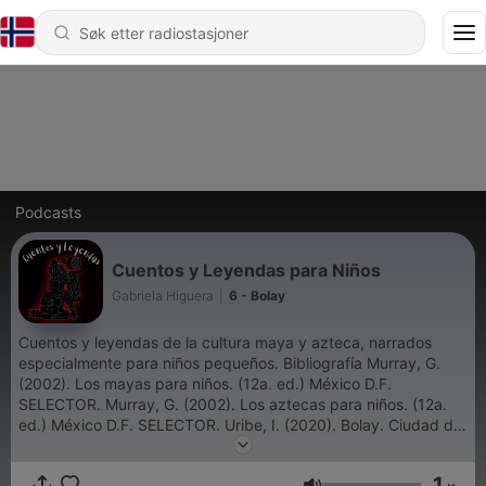
Podcasts
Cuentos y Leyendas para Niños
Gabriela Higuera
|
6 - Bolay
Cuentos y leyendas de la cultura maya y azteca, narrados
especialmente para niños pequeños. Bibliografía Murray, G.
(2002). Los mayas para niños. (12a. ed.) México D.F.
SELECTOR. Murray, G. (2002). Los aztecas para niños. (12a.
ed.) México D.F. SELECTOR. Uribe, I. (2020). Bolay. Ciudad de
México. Ateconqueso. (Contenido sin fines de obtener
ingresos).
1