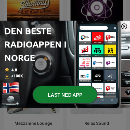
Microcosmos ChillOut
Chill Out Now
and Ambient
LAST NED APP
Mezzanine Lounge
Relax Sound