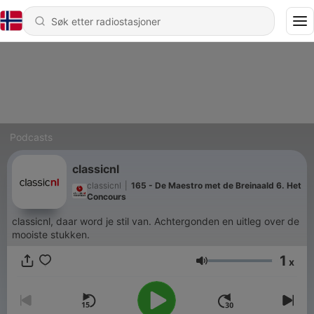
Podcasts
classicnl
classicnl
|
165 - De Maestro met de Breinaald 6. Het
Concours
classicnl, daar word je stil van. Achtergonden en uitleg over de
mooiste stukken.
1
x
Volum