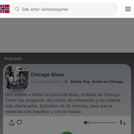
Podcasts
Chicago Blues
Crossroads Brand
|
2 - Buddy Guy, dueño de Chicago
Hoy vamos a hablar un poco de Blues, el Blues de Chicago.
Cómo fue surgiendo, las raíces, las influencias y los artistas
más destacados. Episodios de 20 minutos, para que te
conectes con nosotros y con la música.
1
x
Volum