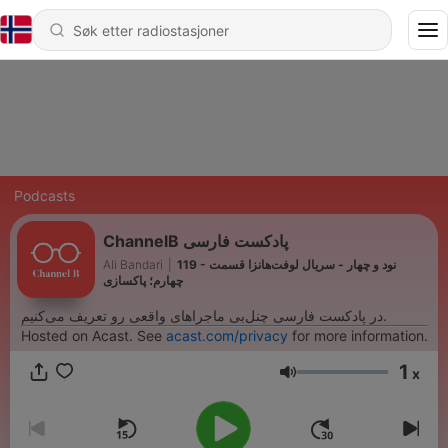
Podcasts
ChannelB پادکست فارسی
Ali Bandari
|
119 - نود و چهار - سریال لوفت‌هانزا قسمت
چهارم؛ پاکسازی
در پادکست فارسی چنل‌بی ماجراهای واقعی رو تعریف می‌کنیم.
Hosted on Acast. See
acast.com/privacy
for more information.
1
x
Volum