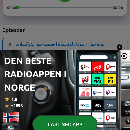
00:00
00:00
Episoder
-
119
نود و چهار - سریال لوفت‌هانزا قسمت چهارم؛ پاکسازی
07 sep. 2025
-
118
نود و سه - سریال لوفت‌هانزا قسمت سوم؛ سهل ممتنع
31 aug. 2025
-
117
نود و دو - سریال لوفت‌هانزا قسمت دوم؛ اومرتا
24 aug. 2025
-
116
نود و یک - سریال لوفت‌هانزا قسمت اول؛ دستگرمی
17 aug. 2025
-
115
اپیزود نود - حسین یزدی
LAST NED APP
06 apr. 2025