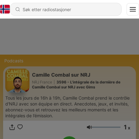
Podcasts
Camille Combal sur NRJ
NRJ France
|
3596 - L'intégrale de la dernière de
Camille Combal sur NRJ avec Gims
Tous les jours de 16h à 19h, Camille Combal prend le contrôle
d'NRJ avec son équipe en direct. Anecdotes, jeux, et invités,
abonnez-vous et retrouvez les meilleurs moments et les
intégrales de l’émission.
1
x
Volum