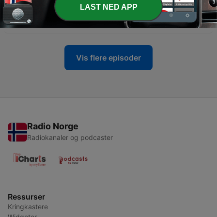
-
3592
L’intégrale de Camille Combal sur NRJ avec
LAST NED APP
Ramzy et Rédouane Bougheraba
25 juni 2026
Vis flere episoder
Radio Norge
Radiokanaler og podcaster
Ressurser
Kringkastere
Widgeter