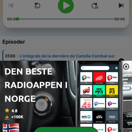
00:00
00:00
Episoder
-
3596
L'intégrale de la dernière de Camille Combal sur
NRJ avec Gims
26 juni 2026
-
3595
Le 18-19h : C'est la dernière avec Gims !
26 juni 2026
-
3594
Le 17-18h : C'est la dernière
26 juni 2026
-
3593
Le 16-17h : C'est la dernière
26 juni 2026